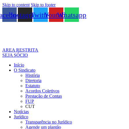
Skip to content
Skip to footer
acebook
Instagram
Twitter
Youtube
Whatsapp
AREA RESTRITA
SEJA SÓCIO
Início
O Sindicato
História
Diretoria
Estatuto
Acordos Coletivos
Prestação de Contas
FUP
CUT
Notícias
Jurídico
Transparência no Jurídico
Agende um plantão