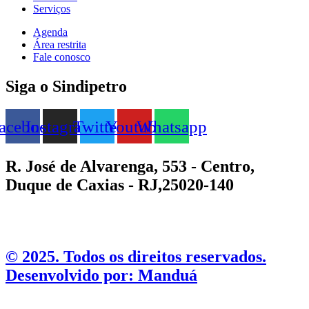
Serviços
Agenda
Área restrita
Fale conosco
Siga o Sindipetro
acebook
Instagram
Twitter
Youtube
Whatsapp
R. José de Alvarenga, 553 - Centro,
Duque de Caxias - RJ,25020-140
©️ 2025. Todos os direitos reservados.
Desenvolvido por: Manduá