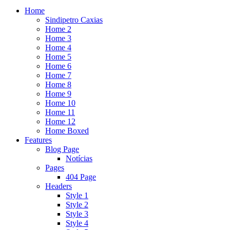
Home
Sindipetro Caxias
Home 2
Home 3
Home 4
Home 5
Home 6
Home 7
Home 8
Home 9
Home 10
Home 11
Home 12
Home Boxed
Features
Blog Page
Notícias
Pages
404 Page
Headers
Style 1
Style 2
Style 3
Style 4