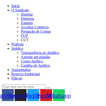
Início
O Sindicato
História
Diretoria
Estatuto
Acordos Coletivos
Prestação de Contas
FUP
CUT
Notícias
Jurídico
Transparência no Jurídico
Agende um plantão
Corpo Jurídico
Cartilha do Jurídico
Aposentados
Reserva Ambiental
Filie-se
acebook
Instagram
Twitter
Youtube
Whatsapp