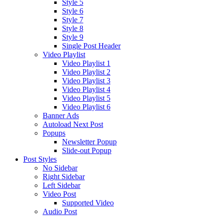
Style 5
Style 6
Style 7
Style 8
Style 9
Single Post Header
Video Playlist
Video Playlist 1
Video Playlist 2
Video Playlist 3
Video Playlist 4
Video Playlist 5
Video Playlist 6
Banner Ads
Autoload Next Post
Popups
Newsletter Popup
Slide-out Popup
Post Styles
No Sidebar
Right Sidebar
Left Sidebar
Video Post
Supported Video
Audio Post