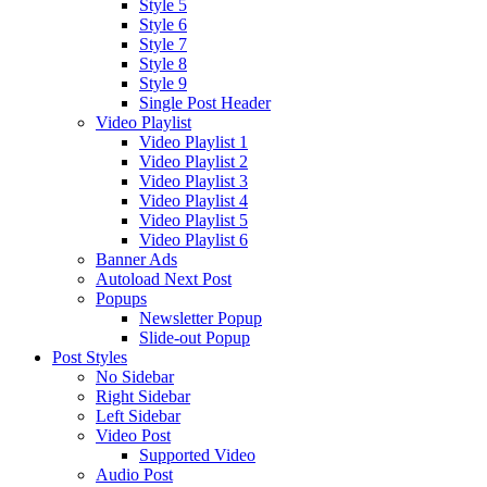
Style 5
Style 6
Style 7
Style 8
Style 9
Single Post Header
Video Playlist
Video Playlist 1
Video Playlist 2
Video Playlist 3
Video Playlist 4
Video Playlist 5
Video Playlist 6
Banner Ads
Autoload Next Post
Popups
Newsletter Popup
Slide-out Popup
Post Styles
No Sidebar
Right Sidebar
Left Sidebar
Video Post
Supported Video
Audio Post