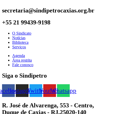
secretaria@sindipetrocaxias.org.br
+55 21 99439-9198
O Sindicato
Notícias
Biblioteca
Serviços
Agenda
Área restrita
Fale conosco
Siga o Sindipetro
acebook
Instagram
Twitter
Youtube
Whatsapp
R. José de Alvarenga, 553 - Centro,
Duque de Caxias - RJ,25020-140