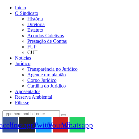
Início
O Sindicato
História
Diretoria
Estatuto
Acordos Coletivos
Prestação de Contas
FUP
CUT
Notícias
Jurídico
Transparência no Jurídico
Agende um plantão
Corpo Jurídico
Cartilha do Jurídico
Aposentados
Reserva Ambiental
Filie-se
acebook
Instagram
Twitter
Youtube
Whatsapp