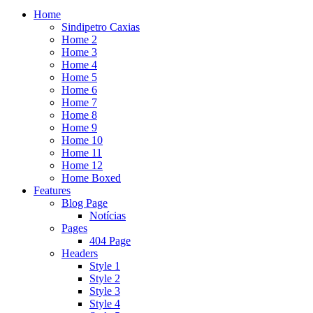
Home
Sindipetro Caxias
Home 2
Home 3
Home 4
Home 5
Home 6
Home 7
Home 8
Home 9
Home 10
Home 11
Home 12
Home Boxed
Features
Blog Page
Notícias
Pages
404 Page
Headers
Style 1
Style 2
Style 3
Style 4