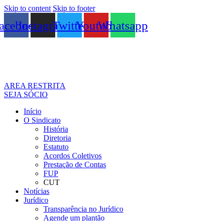
Skip to content
Skip to footer
acebook
Instagram
Twitter
Youtube
Whatsapp
AREA RESTRITA
SEJA SÓCIO
Início
O Sindicato
História
Diretoria
Estatuto
Acordos Coletivos
Prestação de Contas
FUP
CUT
Notícias
Jurídico
Transparência no Jurídico
Agende um plantão