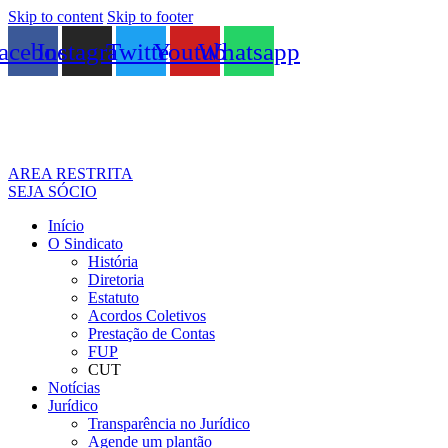
Skip to content
Skip to footer
acebook
Instagram
Twitter
Youtube
Whatsapp
AREA RESTRITA
SEJA SÓCIO
Início
O Sindicato
História
Diretoria
Estatuto
Acordos Coletivos
Prestação de Contas
FUP
CUT
Notícias
Jurídico
Transparência no Jurídico
Agende um plantão