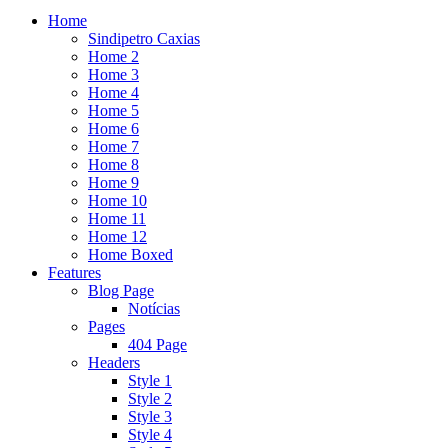
Home
Sindipetro Caxias
Home 2
Home 3
Home 4
Home 5
Home 6
Home 7
Home 8
Home 9
Home 10
Home 11
Home 12
Home Boxed
Features
Blog Page
Notícias
Pages
404 Page
Headers
Style 1
Style 2
Style 3
Style 4