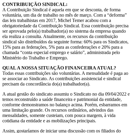
CONTRIBUIÇÃO SINDICAL:
A Contribuição Sindical é aquela em que se desconta, de forma
voluntária, um dia de trabalho no mês de março. Com a “deforma”
das leis trabalhistas em 2017, Michel Temer acabou com a
obrigatoriedade da Contribuição Sindical. Essa contribuição precisa
ser aprovada pelo(a) trabalhador(a) no sistema da empresa quando
ela realiza a consulta. Atualmente, os recursos da contribuição
sindical são distribuídos da seguinte forma: 60% para os Sindicatos,
15% para as federações, 5% para as confederações e 20% para a
chamada “conta especial emprego e salário”, administrada pelo
Ministério do Trabalho e Emprego.
QUAL A NOSSA SITUAÇÃO FINANCEIRA ATUAL?
Todas essas contribuições são voluntárias. A mensalidade é paga ao
se associar ao Sindicato. As contribuições assistencial e sindical
precisam da concordância do(a) trabalhador(a).
A atual gestão do sindicato assumiu o Sindicato no dia 09/04/2022 e
temos reconstruído a saúde financeira e patrimonial da entidade,
conforme demonstramos no balanço acima. Porém, esbarramos em
uma limitação grande. Os recursos ordinários, advindos das
mensalidades, somente custeiam, com pouca margem, à vida
cotidiana da entidade e as mobilizações principais.
Assim, gostaríamos de iniciar uma discussão com os filiados do