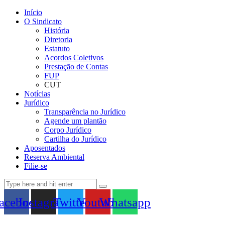
Início
O Sindicato
História
Diretoria
Estatuto
Acordos Coletivos
Prestação de Contas
FUP
CUT
Notícias
Jurídico
Transparência no Jurídico
Agende um plantão
Corpo Jurídico
Cartilha do Jurídico
Aposentados
Reserva Ambiental
Filie-se
acebook
Instagram
Twitter
Youtube
Whatsapp