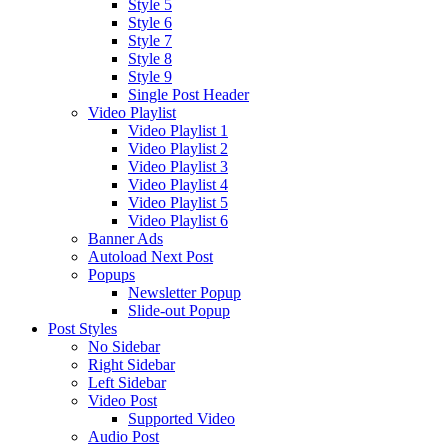
Style 5
Style 6
Style 7
Style 8
Style 9
Single Post Header
Video Playlist
Video Playlist 1
Video Playlist 2
Video Playlist 3
Video Playlist 4
Video Playlist 5
Video Playlist 6
Banner Ads
Autoload Next Post
Popups
Newsletter Popup
Slide-out Popup
Post Styles
No Sidebar
Right Sidebar
Left Sidebar
Video Post
Supported Video
Audio Post