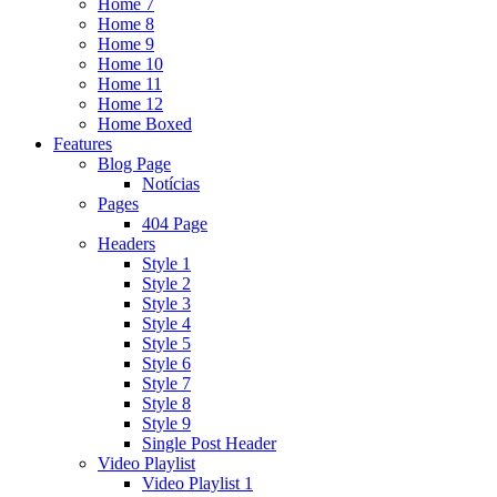
Home 7
Home 8
Home 9
Home 10
Home 11
Home 12
Home Boxed
Features
Blog Page
Notícias
Pages
404 Page
Headers
Style 1
Style 2
Style 3
Style 4
Style 5
Style 6
Style 7
Style 8
Style 9
Single Post Header
Video Playlist
Video Playlist 1