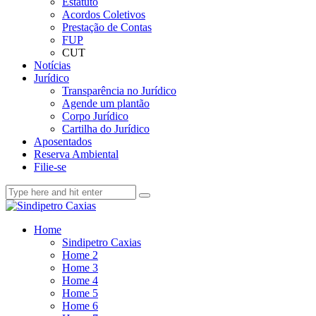
Estatuto
Acordos Coletivos
Prestação de Contas
FUP
CUT
Notícias
Jurídico
Transparência no Jurídico
Agende um plantão
Corpo Jurídico
Cartilha do Jurídico
Aposentados
Reserva Ambiental
Filie-se
Home
Sindipetro Caxias
Home 2
Home 3
Home 4
Home 5
Home 6