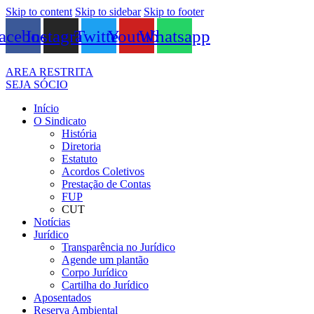
Skip to content
Skip to sidebar
Skip to footer
acebook
Instagram
Twitter
Youtube
Whatsapp
AREA RESTRITA
SEJA SÓCIO
Início
O Sindicato
História
Diretoria
Estatuto
Acordos Coletivos
Prestação de Contas
FUP
CUT
Notícias
Jurídico
Transparência no Jurídico
Agende um plantão
Corpo Jurídico
Cartilha do Jurídico
Aposentados
Reserva Ambiental