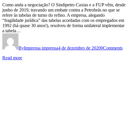
Como anda a negociação? O Sindipetro Caxias e a FUP vêm, desde
junho de 2019, travando um embate contra a Petrobrás no que se
refere às tabelas de turno do refino. A empresa, alegando
“fragilidade jurídica” das tabelas acordadas com os empregados em
1992 (há quase 30 anos!), resolveu de forma unilateral implementar
a tabela…
By
Imprensa imprensa
4 de dezembro de 2020
0
Comments
Read more