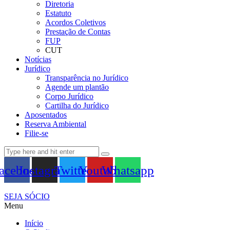
Diretoria
Estatuto
Acordos Coletivos
Prestação de Contas
FUP
CUT
Notícias
Jurídico
Transparência no Jurídico
Agende um plantão
Corpo Jurídico
Cartilha do Jurídico
Aposentados
Reserva Ambiental
Filie-se
acebook
Instagram
Twitter
Youtube
Whatsapp
SEJA SÓCIO
Menu
Início