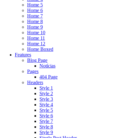
Home 5
Home 6
Home 7
Home 8
Home 9
Home 10
Home 11
Home 12
Home Boxed
Features
Blog Page
Notícias
Pages
404 Page
Headers
Style 1
Style 2
Style 3
Style 4
Style 5
Style 6
Style 7
Style 8
Style 9
Single Post Header