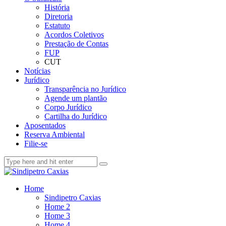
História
Diretoria
Estatuto
Acordos Coletivos
Prestação de Contas
FUP
CUT
Notícias
Jurídico
Transparência no Jurídico
Agende um plantão
Corpo Jurídico
Cartilha do Jurídico
Aposentados
Reserva Ambiental
Filie-se
Home
Sindipetro Caxias
Home 2
Home 3
Home 4