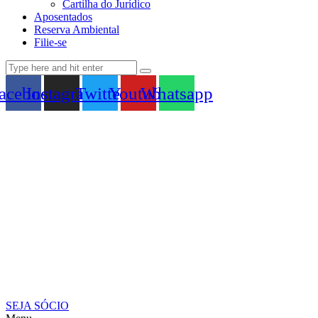
Cartilha do Jurídico
Aposentados
Reserva Ambiental
Filie-se
acebook
Instagram
Twitter
Youtube
Whatsapp
SEJA SÓCIO