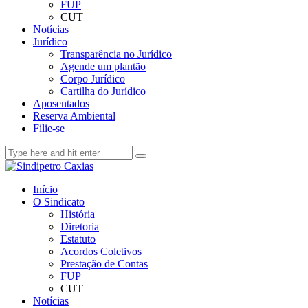
FUP
CUT
Notícias
Jurídico
Transparência no Jurídico
Agende um plantão
Corpo Jurídico
Cartilha do Jurídico
Aposentados
Reserva Ambiental
Filie-se
Início
O Sindicato
História
Diretoria
Estatuto
Acordos Coletivos
Prestação de Contas
FUP
CUT
Notícias