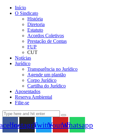
Início
O Sindicato
História
Diretoria
Estatuto
Acordos Coletivos
Prestação de Contas
FUP
CUT
Notícias
Jurídico
Transparência no Jurídico
Agende um plantão
Corpo Jurídico
Cartilha do Jurídico
Aposentados
Reserva Ambiental
Filie-se
acebook
Instagram
Twitter
Youtube
Whatsapp