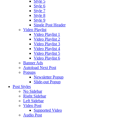
Style 5
Style 6
Style 7
Style 8
Style 9
Single Post Header
Video Playlist
Video Playlist 1
Video Playlist 2
Video Playlist 3
Video Playlist 4
Video Playlist 5
Video Playlist 6
Banner Ads
Autoload Next Post
Popups
Newsletter Popup
Slide-out Popup
Post Styles
No Sidebar
Right Sidebar
Left Sidebar
Video Post
Supported Video
Audio Post