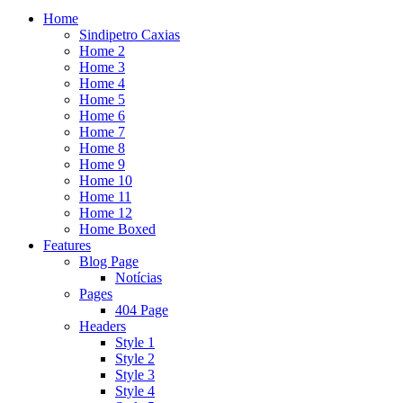
Home
Sindipetro Caxias
Home 2
Home 3
Home 4
Home 5
Home 6
Home 7
Home 8
Home 9
Home 10
Home 11
Home 12
Home Boxed
Features
Blog Page
Notícias
Pages
404 Page
Headers
Style 1
Style 2
Style 3
Style 4