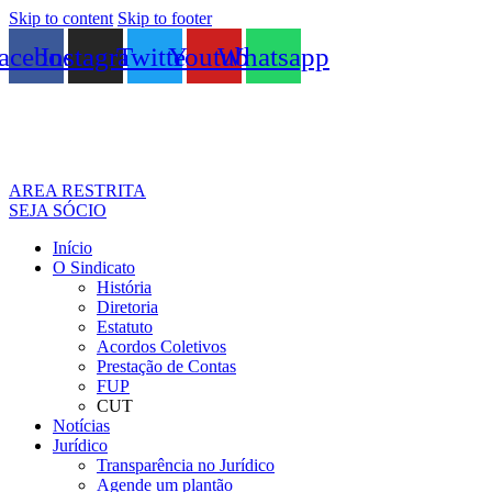
Skip to content
Skip to footer
acebook
Instagram
Twitter
Youtube
Whatsapp
AREA RESTRITA
SEJA SÓCIO
Início
O Sindicato
História
Diretoria
Estatuto
Acordos Coletivos
Prestação de Contas
FUP
CUT
Notícias
Jurídico
Transparência no Jurídico
Agende um plantão