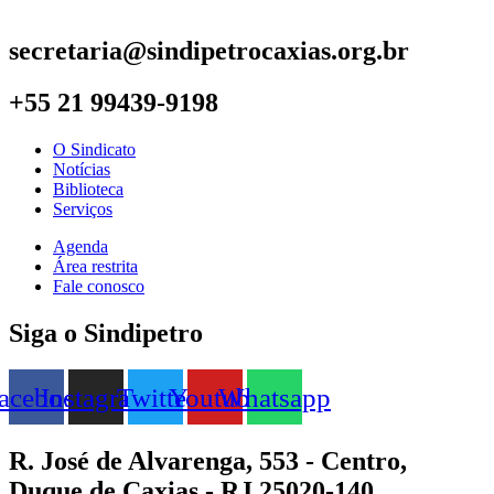
secretaria@sindipetrocaxias.org.br
+55 21 99439-9198
O Sindicato
Notícias
Biblioteca
Serviços
Agenda
Área restrita
Fale conosco
Siga o Sindipetro
acebook
Instagram
Twitter
Youtube
Whatsapp
R. José de Alvarenga, 553 - Centro,
Duque de Caxias - RJ,25020-140