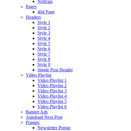
Notícias
Pages
404 Page
Headers
Style 1
Style 2
Style 3
Style 4
Style 5
Style 6
Style 7
Style 8
Style 9
Single Post Header
Video Playlist
Video Playlist 1
Video Playlist 2
Video Playlist 3
Video Playlist 4
Video Playlist 5
Video Playlist 6
Banner Ads
Autoload Next Post
Popups
Newsletter Popup