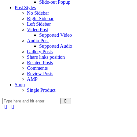
Slide-out Popup
Post Styles
No Sidebar
Right Sidebar
Left Sidebar
Video Post
Supported Video
Audio Post
Supported Audio
Gallery Posts
Share links position
Related Posts
Comments
Review Posts
AMP
Shop
Single Product