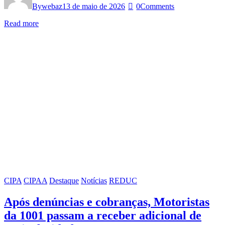
By
webaz
13 de maio de 2026
0
Comments
Read more
CIPA
CIPAA
Destaque
Notícias
REDUC
Após denúncias e cobranças, Motoristas
da 1001 passam a receber adicional de