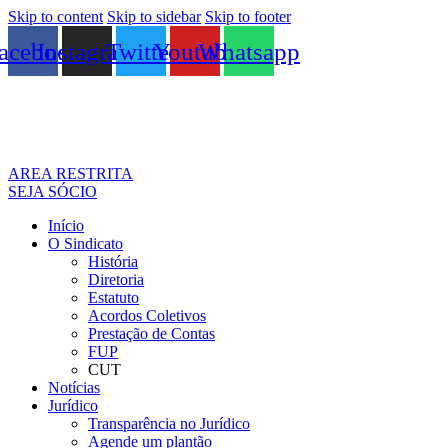
Skip to content
Skip to sidebar
Skip to footer
acebook
Instagram
Twitter
Youtube
Whatsapp
AREA RESTRITA
SEJA SÓCIO
Início
O Sindicato
História
Diretoria
Estatuto
Acordos Coletivos
Prestação de Contas
FUP
CUT
Notícias
Jurídico
Transparência no Jurídico
Agende um plantão