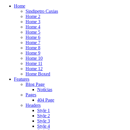
Home
Sindipetro Caxias
Home 2
Home 3
Home 4
Home 5
Home 6
Home 7
Home 8
Home 9
Home 10
Home 11
Home 12
Home Boxed
Features
Blog Page
Notícias
Pages
404 Page
Headers
Style 1
Style 2
Style 3
Style 4