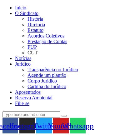
Início
O Sindicato
História
Diretoria
Estatuto
Acordos Coletivos
Prestação de Contas
FUP
CUT
Notícias
Jurídico
Transparência no Jurídico
Agende um plantão
Corpo Jurídico
Cartilha do Jurídico
Aposentados
Reserva Ambiental
Filie-se
acebook
Instagram
Twitter
Youtube
Whatsapp