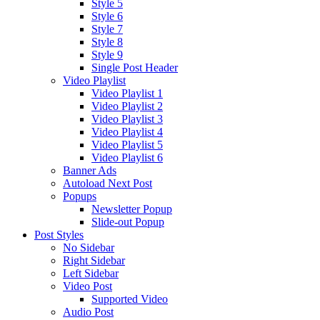
Style 5
Style 6
Style 7
Style 8
Style 9
Single Post Header
Video Playlist
Video Playlist 1
Video Playlist 2
Video Playlist 3
Video Playlist 4
Video Playlist 5
Video Playlist 6
Banner Ads
Autoload Next Post
Popups
Newsletter Popup
Slide-out Popup
Post Styles
No Sidebar
Right Sidebar
Left Sidebar
Video Post
Supported Video
Audio Post