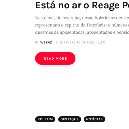
Está no ar o Reage P
Neste mês de fevereiro, nosso boletim se dedic
representam o espírito da Petrobrás: o número 
questões de aposentadas, aposentados e pension
BY
WEBAZ
3 DE FEVEREIRO DE 2025
0
READ MORE
BOLETIM
DESTAQUE
NOTÍCIAS