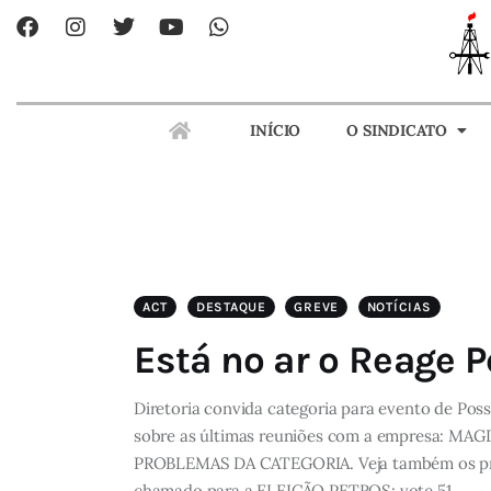
Home
Features
INÍCIO
O SINDICATO
Post Styles
INÍCIO
O SINDICATO
Shop
ACT
DESTAQUE
GREVE
NOTÍCIAS
Está no ar o Reage P
Diretoria convida categoria para evento de Poss
sobre as últimas reuniões com a empresa: 
PROBLEMAS DA CATEGORIA. Veja também os prim
chamado para a ELEIÇÃO PETROS: vote 51…