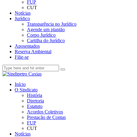
FUP
CUT
Notícias
Jurídico
Transparência no Jurídico
Agende um plantão
Corpo Jurídico
Cartilha do Jurídico
Aposentados
Reserva Ambiental
Filie-se
Início
O Sindicato
História
Diretoria
Estatuto
Acordos Coletivos
Prestação de Contas
FUP
CUT
Notícias