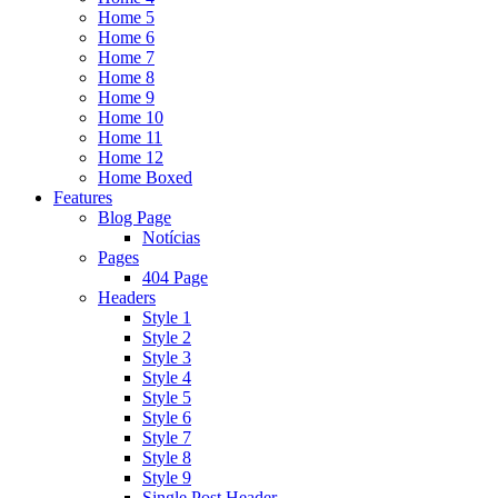
Home 5
Home 6
Home 7
Home 8
Home 9
Home 10
Home 11
Home 12
Home Boxed
Features
Blog Page
Notícias
Pages
404 Page
Headers
Style 1
Style 2
Style 3
Style 4
Style 5
Style 6
Style 7
Style 8
Style 9
Single Post Header