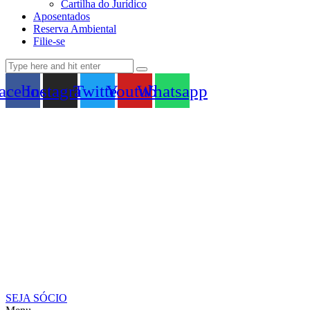
Cartilha do Jurídico
Aposentados
Reserva Ambiental
Filie-se
acebook
Instagram
Twitter
Youtube
Whatsapp
SEJA SÓCIO