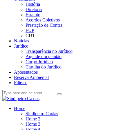
História
Diretoria
Estatuto
Acordos Coletivos
Prestação de Contas
FUP
CUT
Notícias
Jurídico
Transparência no Jurídico
Agende um plantão
Corpo Jurídico
Cartilha do Jurídico
Aposentados
Reserva Ambiental
Filie-se
Home
Sindipetro Caxias
Home 2
Home 3
Home 4