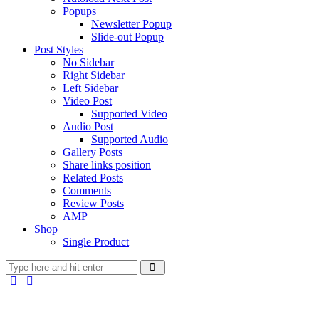
Popups
Newsletter Popup
Slide-out Popup
Post Styles
No Sidebar
Right Sidebar
Left Sidebar
Video Post
Supported Video
Audio Post
Supported Audio
Gallery Posts
Share links position
Related Posts
Comments
Review Posts
AMP
Shop
Single Product