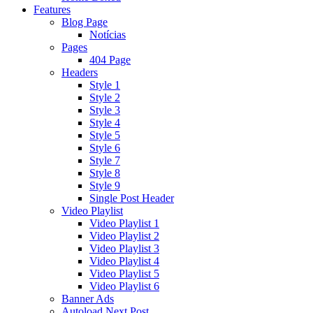
Features
Blog Page
Notícias
Pages
404 Page
Headers
Style 1
Style 2
Style 3
Style 4
Style 5
Style 6
Style 7
Style 8
Style 9
Single Post Header
Video Playlist
Video Playlist 1
Video Playlist 2
Video Playlist 3
Video Playlist 4
Video Playlist 5
Video Playlist 6
Banner Ads
Autoload Next Post