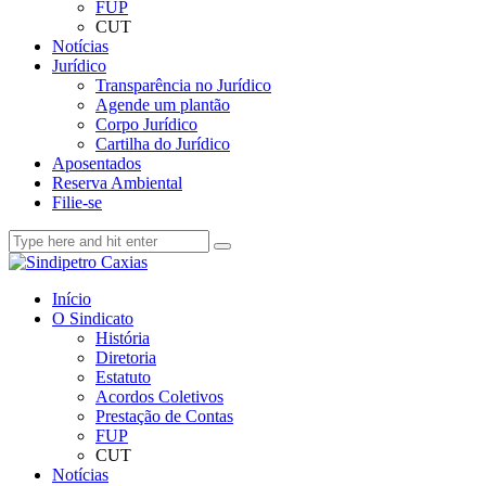
FUP
CUT
Notícias
Jurídico
Transparência no Jurídico
Agende um plantão
Corpo Jurídico
Cartilha do Jurídico
Aposentados
Reserva Ambiental
Filie-se
Início
O Sindicato
História
Diretoria
Estatuto
Acordos Coletivos
Prestação de Contas
FUP
CUT
Notícias