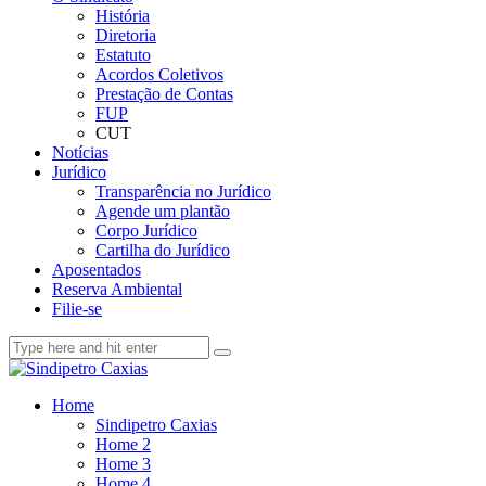
História
Diretoria
Estatuto
Acordos Coletivos
Prestação de Contas
FUP
CUT
Notícias
Jurídico
Transparência no Jurídico
Agende um plantão
Corpo Jurídico
Cartilha do Jurídico
Aposentados
Reserva Ambiental
Filie-se
Home
Sindipetro Caxias
Home 2
Home 3
Home 4