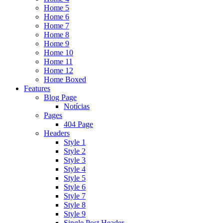
Home 5
Home 6
Home 7
Home 8
Home 9
Home 10
Home 11
Home 12
Home Boxed
Features
Blog Page
Notícias
Pages
404 Page
Headers
Style 1
Style 2
Style 3
Style 4
Style 5
Style 6
Style 7
Style 8
Style 9
Single Post Header