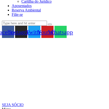
Cartilha do Jurídico
Aposentados
Reserva Ambiental
Filie-se
acebook
Instagram
Twitter
Youtube
Whatsapp
SEJA SÓCIO