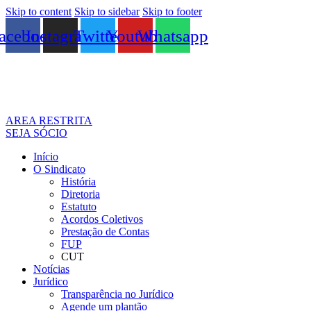
Skip to content
Skip to sidebar
Skip to footer
acebook
Instagram
Twitter
Youtube
Whatsapp
AREA RESTRITA
SEJA SÓCIO
Início
O Sindicato
História
Diretoria
Estatuto
Acordos Coletivos
Prestação de Contas
FUP
CUT
Notícias
Jurídico
Transparência no Jurídico
Agende um plantão