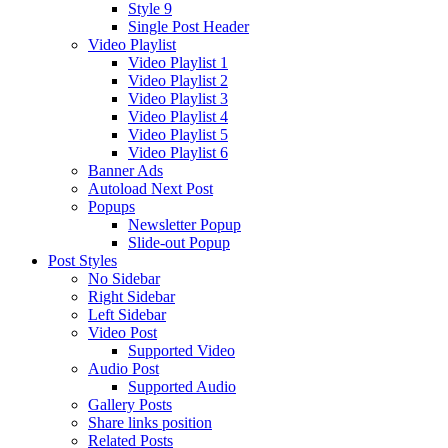
Style 9
Single Post Header
Video Playlist
Video Playlist 1
Video Playlist 2
Video Playlist 3
Video Playlist 4
Video Playlist 5
Video Playlist 6
Banner Ads
Autoload Next Post
Popups
Newsletter Popup
Slide-out Popup
Post Styles
No Sidebar
Right Sidebar
Left Sidebar
Video Post
Supported Video
Audio Post
Supported Audio
Gallery Posts
Share links position
Related Posts