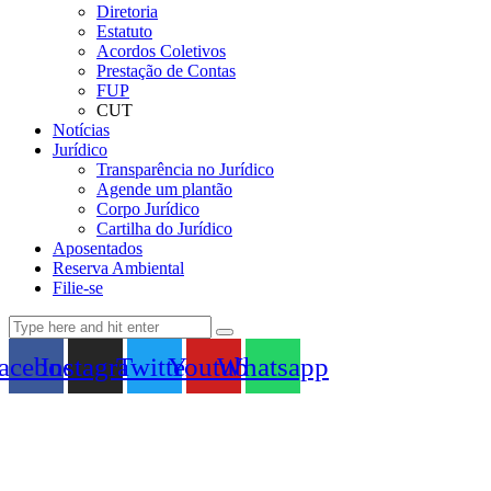
Diretoria
Estatuto
Acordos Coletivos
Prestação de Contas
FUP
CUT
Notícias
Jurídico
Transparência no Jurídico
Agende um plantão
Corpo Jurídico
Cartilha do Jurídico
Aposentados
Reserva Ambiental
Filie-se
acebook
Instagram
Twitter
Youtube
Whatsapp