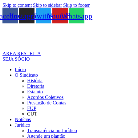
Skip to content
Skip to sidebar
Skip to footer
acebook
Instagram
Twitter
Youtube
Whatsapp
AREA RESTRITA
SEJA SÓCIO
Início
O Sindicato
História
Diretoria
Estatuto
Acordos Coletivos
Prestação de Contas
FUP
CUT
Notícias
Jurídico
Transparência no Jurídico
Agende um plantão