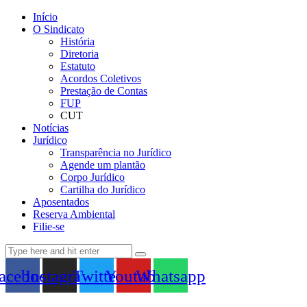
Início
O Sindicato
História
Diretoria
Estatuto
Acordos Coletivos
Prestação de Contas
FUP
CUT
Notícias
Jurídico
Transparência no Jurídico
Agende um plantão
Corpo Jurídico
Cartilha do Jurídico
Aposentados
Reserva Ambiental
Filie-se
acebook
Instagram
Twitter
Youtube
Whatsapp