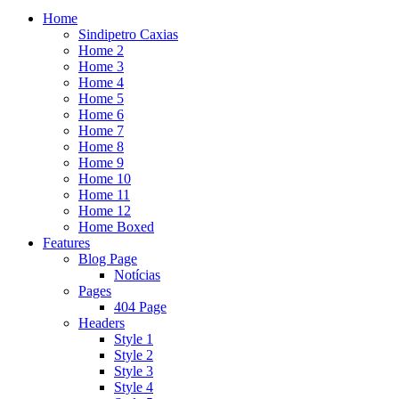
Home
Sindipetro Caxias
Home 2
Home 3
Home 4
Home 5
Home 6
Home 7
Home 8
Home 9
Home 10
Home 11
Home 12
Home Boxed
Features
Blog Page
Notícias
Pages
404 Page
Headers
Style 1
Style 2
Style 3
Style 4