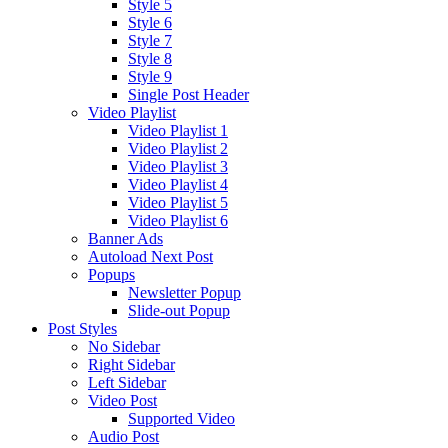
Style 5
Style 6
Style 7
Style 8
Style 9
Single Post Header
Video Playlist
Video Playlist 1
Video Playlist 2
Video Playlist 3
Video Playlist 4
Video Playlist 5
Video Playlist 6
Banner Ads
Autoload Next Post
Popups
Newsletter Popup
Slide-out Popup
Post Styles
No Sidebar
Right Sidebar
Left Sidebar
Video Post
Supported Video
Audio Post