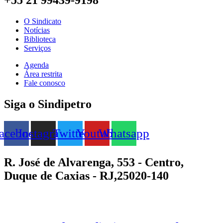
O Sindicato
Notícias
Biblioteca
Serviços
Agenda
Área restrita
Fale conosco
Siga o Sindipetro
acebook
Instagram
Twitter
Youtube
Whatsapp
R. José de Alvarenga, 553 - Centro,
Duque de Caxias - RJ,25020-140