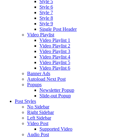
Style 5
Style 6
Style 7
Style 8
Style 9
Single Post Header
Video Playlist
Video Playlist 1
Video Playlist 2
Video Playlist 3
Video Playlist 4
Video Playlist 5
Video Playlist 6
Banner Ads
Autoload Next Post
Popups
Newsletter Popup
Slide-out Popup
Post Styles
No Sidebar
Right Sidebar
Left Sidebar
Video Post
Supported Video
Audio Post