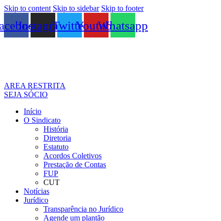
Skip to content
Skip to sidebar
Skip to footer
acebook
Instagram
Twitter
Youtube
Whatsapp
AREA RESTRITA
SEJA SÓCIO
Início
O Sindicato
História
Diretoria
Estatuto
Acordos Coletivos
Prestação de Contas
FUP
CUT
Notícias
Jurídico
Transparência no Jurídico
Agende um plantão