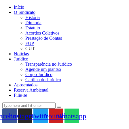
Início
O Sindicato
História
Diretoria
Estatuto
Acordos Coletivos
Prestação de Contas
FUP
CUT
Notícias
Jurídico
Transparência no Jurídico
Agende um plantão
Corpo Jurídico
Cartilha do Jurídico
Aposentados
Reserva Ambiental
Filie-se
acebook
Instagram
Twitter
Youtube
Whatsapp