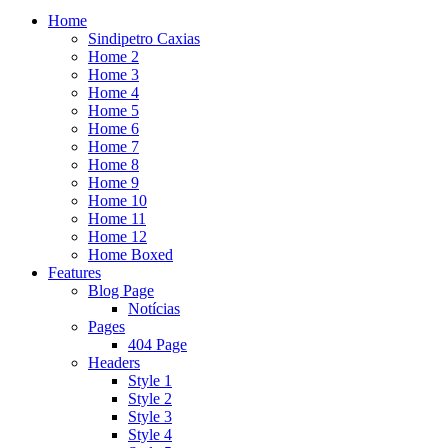
Home
Sindipetro Caxias
Home 2
Home 3
Home 4
Home 5
Home 6
Home 7
Home 8
Home 9
Home 10
Home 11
Home 12
Home Boxed
Features
Blog Page
Notícias
Pages
404 Page
Headers
Style 1
Style 2
Style 3
Style 4