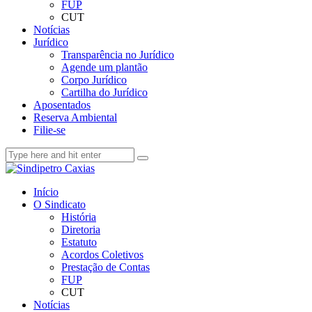
FUP
CUT
Notícias
Jurídico
Transparência no Jurídico
Agende um plantão
Corpo Jurídico
Cartilha do Jurídico
Aposentados
Reserva Ambiental
Filie-se
Início
O Sindicato
História
Diretoria
Estatuto
Acordos Coletivos
Prestação de Contas
FUP
CUT
Notícias