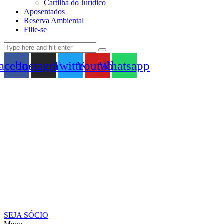
Cartilha do Jurídico
Aposentados
Reserva Ambiental
Filie-se
acebook
Instagram
Twitter
Youtube
Whatsapp
SEJA SÓCIO