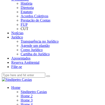
História
Diretoria
Estatuto
Acordos Coletivos
Prestação de Contas
FUP
CUT
Notícias
Jurídico
Transparência no Jurídico
Agende um plantão
Corpo Jurídico
Cartilha do Jurídico
Aposentados
Reserva Ambiental
Filie-se
Home
Sindipetro Caxias
Home 2
Home 3
Home 4