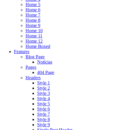
Home 5
Home 6
Home 7
Home 8
Home 9
Home 10
Home 11
Home 12
Home Boxed
Features
Blog Page
Notícias
Pages
404 Page
Headers
Style 1
Style 2
Style 3
Style 4
Style 5
Style 6
Style 7
Style 8
Style 9
Single Post Header