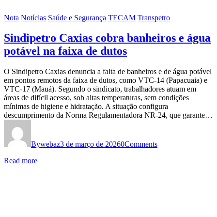
Nota
Notícias
Saúde e Segurança
TECAM
Transpetro
Sindipetro Caxias cobra banheiros e água
potável na faixa de dutos
O Sindipetro Caxias denuncia a falta de banheiros e de água potável
em pontos remotos da faixa de dutos, como VTC-14 (Papacuaia) e
VTC-17 (Mauá). Segundo o sindicato, trabalhadores atuam em
áreas de difícil acesso, sob altas temperaturas, sem condições
mínimas de higiene e hidratação. A situação configura
descumprimento da Norma Regulamentadora NR-24, que garante…
By
webaz
3 de março de 2026
0
Comments
Read more