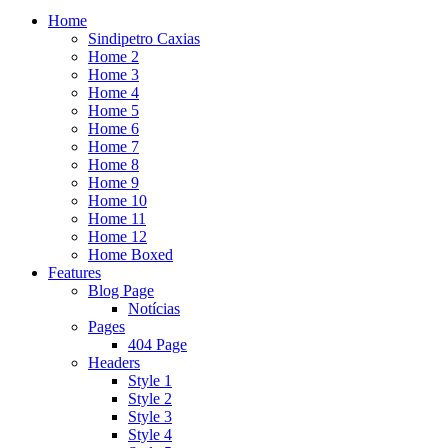
Home
Sindipetro Caxias
Home 2
Home 3
Home 4
Home 5
Home 6
Home 7
Home 8
Home 9
Home 10
Home 11
Home 12
Home Boxed
Features
Blog Page
Notícias
Pages
404 Page
Headers
Style 1
Style 2
Style 3
Style 4