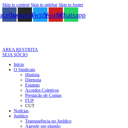
Skip to content
Skip to sidebar
Skip to footer
acebook
Instagram
Twitter
Youtube
Whatsapp
AREA RESTRITA
SEJA SÓCIO
Início
O Sindicato
História
Diretoria
Estatuto
Acordos Coletivos
Prestação de Contas
FUP
CUT
Notícias
Jurídico
Transparência no Jurídico
Agende um plantão