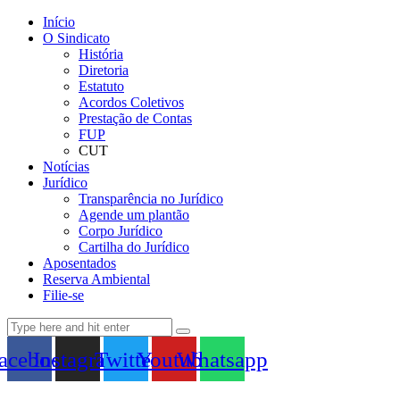
Início
O Sindicato
História
Diretoria
Estatuto
Acordos Coletivos
Prestação de Contas
FUP
CUT
Notícias
Jurídico
Transparência no Jurídico
Agende um plantão
Corpo Jurídico
Cartilha do Jurídico
Aposentados
Reserva Ambiental
Filie-se
acebook
Instagram
Twitter
Youtube
Whatsapp