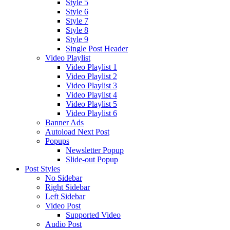
Style 5
Style 6
Style 7
Style 8
Style 9
Single Post Header
Video Playlist
Video Playlist 1
Video Playlist 2
Video Playlist 3
Video Playlist 4
Video Playlist 5
Video Playlist 6
Banner Ads
Autoload Next Post
Popups
Newsletter Popup
Slide-out Popup
Post Styles
No Sidebar
Right Sidebar
Left Sidebar
Video Post
Supported Video
Audio Post