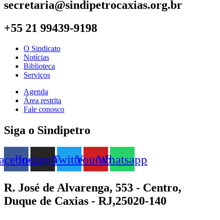
secretaria@sindipetrocaxias.org.br
+55 21 99439-9198
O Sindicato
Notícias
Biblioteca
Serviços
Agenda
Área restrita
Fale conosco
Siga o Sindipetro
acebook
Instagram
Twitter
Youtube
Whatsapp
R. José de Alvarenga, 553 - Centro,
Duque de Caxias - RJ,25020-140