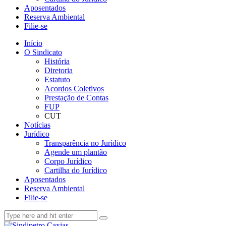
Aposentados
Reserva Ambiental
Filie-se
Início
O Sindicato
História
Diretoria
Estatuto
Acordos Coletivos
Prestação de Contas
FUP
CUT
Notícias
Jurídico
Transparência no Jurídico
Agende um plantão
Corpo Jurídico
Cartilha do Jurídico
Aposentados
Reserva Ambiental
Filie-se