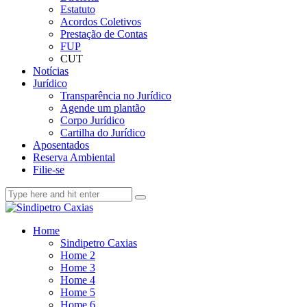
Estatuto
Acordos Coletivos
Prestação de Contas
FUP
CUT
Notícias
Jurídico
Transparência no Jurídico
Agende um plantão
Corpo Jurídico
Cartilha do Jurídico
Aposentados
Reserva Ambiental
Filie-se
Home
Sindipetro Caxias
Home 2
Home 3
Home 4
Home 5
Home 6