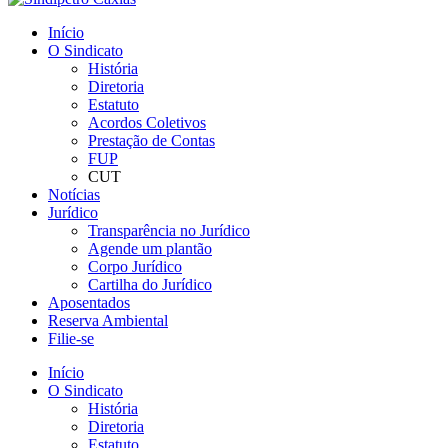
Início
O Sindicato
História
Diretoria
Estatuto
Acordos Coletivos
Prestação de Contas
FUP
CUT
Notícias
Jurídico
Transparência no Jurídico
Agende um plantão
Corpo Jurídico
Cartilha do Jurídico
Aposentados
Reserva Ambiental
Filie-se
Início
O Sindicato
História
Diretoria
Estatuto