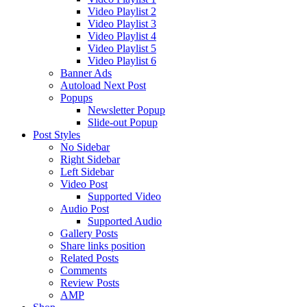
Video Playlist 2
Video Playlist 3
Video Playlist 4
Video Playlist 5
Video Playlist 6
Banner Ads
Autoload Next Post
Popups
Newsletter Popup
Slide-out Popup
Post Styles
No Sidebar
Right Sidebar
Left Sidebar
Video Post
Supported Video
Audio Post
Supported Audio
Gallery Posts
Share links position
Related Posts
Comments
Review Posts
AMP