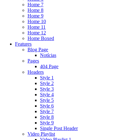
Home 7
Home 8
Home 9
Home 10
Home 11
Home 12
Home Boxed
Features
Blog Page
Notícias
Pages
404 Page
Headers
Style 1
Style 2
Style 3
Style 4
Style 5
Style 6
Style 7
Style 8
Style 9
Single Post Header
Video Playlist
Video Playlist 1