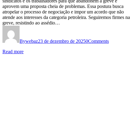
sindicatos e os trabalhadores para que abandonem a greve e
aprovem uma proposta cheia de problemas. Essa postura busca
atropelar o processo de negociação e impor um acordo que não
atende aos interesses da categoria petroleira. Seguiremos firmes na
greve, resistindo ao assédio…
By
webaz
23 de dezembro de 2025
0
Comments
Read more