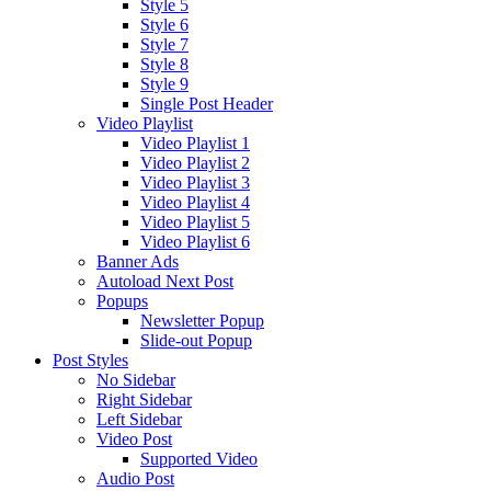
Style 5
Style 6
Style 7
Style 8
Style 9
Single Post Header
Video Playlist
Video Playlist 1
Video Playlist 2
Video Playlist 3
Video Playlist 4
Video Playlist 5
Video Playlist 6
Banner Ads
Autoload Next Post
Popups
Newsletter Popup
Slide-out Popup
Post Styles
No Sidebar
Right Sidebar
Left Sidebar
Video Post
Supported Video
Audio Post