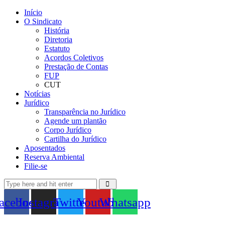
Início
O Sindicato
História
Diretoria
Estatuto
Acordos Coletivos
Prestação de Contas
FUP
CUT
Notícias
Jurídico
Transparência no Jurídico
Agende um plantão
Corpo Jurídico
Cartilha do Jurídico
Aposentados
Reserva Ambiental
Filie-se
acebook
Instagram
Twitter
Youtube
Whatsapp