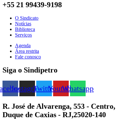
+55 21 99439-9198
O Sindicato
Notícias
Biblioteca
Serviços
Agenda
Área restrita
Fale conosco
Siga o Sindipetro
acebook
Instagram
Twitter
Youtube
Whatsapp
R. José de Alvarenga, 553 - Centro,
Duque de Caxias - RJ,25020-140