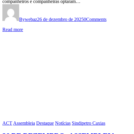
companheiros e companheiras optaram…
By
webaz
26 de dezembro de 2025
0
Comments
Read more
ACT
Assembleia
Destaque
Notícias
Sindipetro Caxias