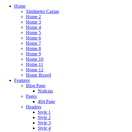
Home
Sindipetro Caxias
Home 2
Home 3
Home 4
Home 5
Home 6
Home 7
Home 8
Home 9
Home 10
Home 11
Home 12
Home Boxed
Features
Blog Page
Notícias
Pages
404 Page
Headers
Style 1
Style 2
Style 3
Style 4