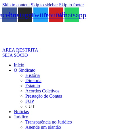
Skip to content
Skip to sidebar
Skip to footer
acebook
Instagram
Twitter
Youtube
Whatsapp
AREA RESTRITA
SEJA SÓCIO
Início
O Sindicato
História
Diretoria
Estatuto
Acordos Coletivos
Prestação de Contas
FUP
CUT
Notícias
Jurídico
Transparência no Jurídico
Agende um plantão