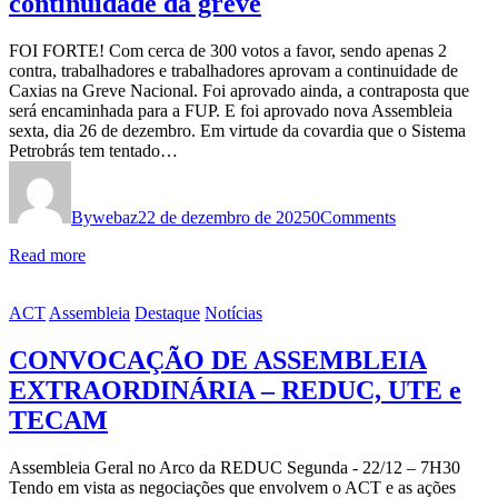
continuidade da greve
FOI FORTE! Com cerca de 300 votos a favor, sendo apenas 2
contra, trabalhadores e trabalhadores aprovam a continuidade de
Caxias na Greve Nacional. Foi aprovado ainda, a contraposta que
será encaminhada para a FUP. E foi aprovado nova Assembleia
sexta, dia 26 de dezembro. Em virtude da covardia que o Sistema
Petrobrás tem tentado…
By
webaz
22 de dezembro de 2025
0
Comments
Read more
ACT
Assembleia
Destaque
Notícias
CONVOCAÇÃO DE ASSEMBLEIA
EXTRAORDINÁRIA – REDUC, UTE e
TECAM
Assembleia Geral no Arco da REDUC Segunda - 22/12 – 7H30
Tendo em vista as negociações que envolvem o ACT e as ações