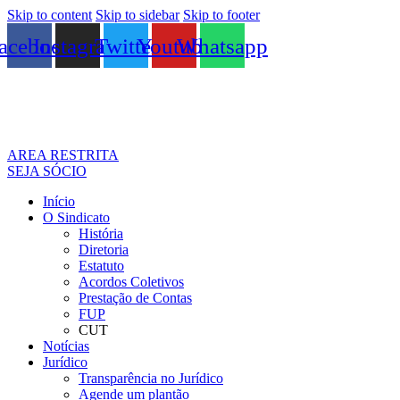
Skip to content
Skip to sidebar
Skip to footer
acebook
Instagram
Twitter
Youtube
Whatsapp
AREA RESTRITA
SEJA SÓCIO
Início
O Sindicato
História
Diretoria
Estatuto
Acordos Coletivos
Prestação de Contas
FUP
CUT
Notícias
Jurídico
Transparência no Jurídico
Agende um plantão