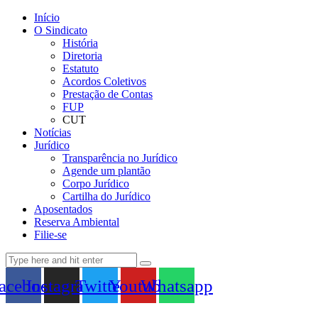
Início
O Sindicato
História
Diretoria
Estatuto
Acordos Coletivos
Prestação de Contas
FUP
CUT
Notícias
Jurídico
Transparência no Jurídico
Agende um plantão
Corpo Jurídico
Cartilha do Jurídico
Aposentados
Reserva Ambiental
Filie-se
acebook
Instagram
Twitter
Youtube
Whatsapp