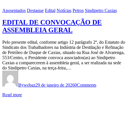
Aposentados
Destaque
Edital
Notícias
Petros
Sindipetro Caxias
EDITAL DE CONVOCAÇÃO DE
ASSEMBLEIA GERAL
Pelo presente edital, conforme artigo 12 parágrafo 2º, do Estatuto do
Sindicato dos Trabalhadores na Indústria de Destilação e Refinação
de Petróleo de Duque de Caxias, situado na Rua José de Alvarenga,
553/Centro, o Presidente convoca associados(as) ao Sindipetro
Caxias a comparecerem à assembleia geral, a ser realizada na sede
do Sindipetro Caxias, na terça-feira,…
By
webaz
29 de janeiro de 2026
0
Comments
Read more