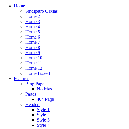
Home
Sindipetro Caxias
Home 2
Home 3
Home 4
Home 5
Home 6
Home 7
Home 8
Home 9
Home 10
Home 11
Home 12
Home Boxed
Features
Blog Page
Notícias
Pages
404 Page
Headers
Style 1
Style 2
Style 3
Style 4