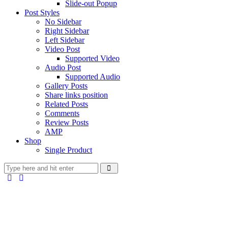
Slide-out Popup
Post Styles
No Sidebar
Right Sidebar
Left Sidebar
Video Post
Supported Video
Audio Post
Supported Audio
Gallery Posts
Share links position
Related Posts
Comments
Review Posts
AMP
Shop
Single Product