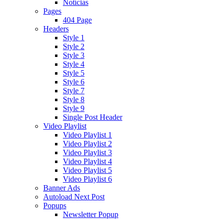
Notícias
Pages
404 Page
Headers
Style 1
Style 2
Style 3
Style 4
Style 5
Style 6
Style 7
Style 8
Style 9
Single Post Header
Video Playlist
Video Playlist 1
Video Playlist 2
Video Playlist 3
Video Playlist 4
Video Playlist 5
Video Playlist 6
Banner Ads
Autoload Next Post
Popups
Newsletter Popup