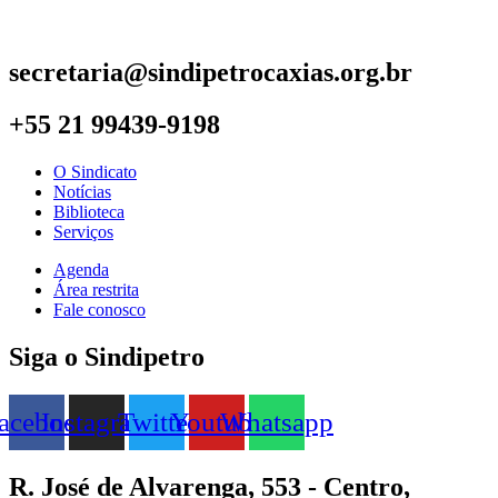
secretaria@sindipetrocaxias.org.br
+55 21 99439-9198
O Sindicato
Notícias
Biblioteca
Serviços
Agenda
Área restrita
Fale conosco
Siga o Sindipetro
acebook
Instagram
Twitter
Youtube
Whatsapp
R. José de Alvarenga, 553 - Centro,