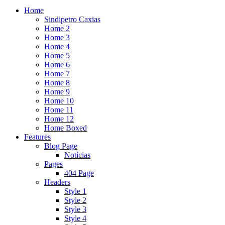
Home
Sindipetro Caxias
Home 2
Home 3
Home 4
Home 5
Home 6
Home 7
Home 8
Home 9
Home 10
Home 11
Home 12
Home Boxed
Features
Blog Page
Notícias
Pages
404 Page
Headers
Style 1
Style 2
Style 3
Style 4