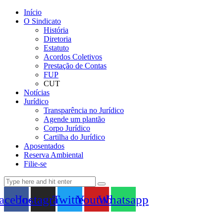
Início
O Sindicato
História
Diretoria
Estatuto
Acordos Coletivos
Prestação de Contas
FUP
CUT
Notícias
Jurídico
Transparência no Jurídico
Agende um plantão
Corpo Jurídico
Cartilha do Jurídico
Aposentados
Reserva Ambiental
Filie-se
acebook
Instagram
Twitter
Youtube
Whatsapp