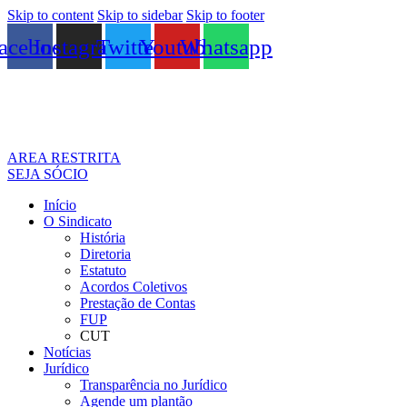
Skip to content
Skip to sidebar
Skip to footer
acebook
Instagram
Twitter
Youtube
Whatsapp
AREA RESTRITA
SEJA SÓCIO
Início
O Sindicato
História
Diretoria
Estatuto
Acordos Coletivos
Prestação de Contas
FUP
CUT
Notícias
Jurídico
Transparência no Jurídico
Agende um plantão