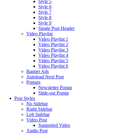
Style 5
Style 6
Style 7
Style 8
Style 9
Single Post Header
Video Playlist
Video Playlist 1
Video Playlist 2
Video Playlist 3
Video Playlist 4
Video Playlist 5
Video Playlist 6
Banner Ads
Autoload Next Post
Popups
Newsletter Popup
Slide-out Popup
Post Styles
No Sidebar
Right Sidebar
Left Sidebar
Video Post
Supported Video
Audio Post