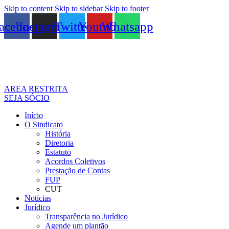
Skip to content
Skip to sidebar
Skip to footer
acebook
Instagram
Twitter
Youtube
Whatsapp
AREA RESTRITA
SEJA SÓCIO
Início
O Sindicato
História
Diretoria
Estatuto
Acordos Coletivos
Prestação de Contas
FUP
CUT
Notícias
Jurídico
Transparência no Jurídico
Agende um plantão