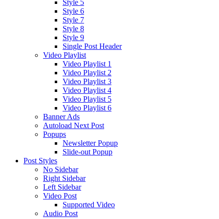
Style 5
Style 6
Style 7
Style 8
Style 9
Single Post Header
Video Playlist
Video Playlist 1
Video Playlist 2
Video Playlist 3
Video Playlist 4
Video Playlist 5
Video Playlist 6
Banner Ads
Autoload Next Post
Popups
Newsletter Popup
Slide-out Popup
Post Styles
No Sidebar
Right Sidebar
Left Sidebar
Video Post
Supported Video
Audio Post