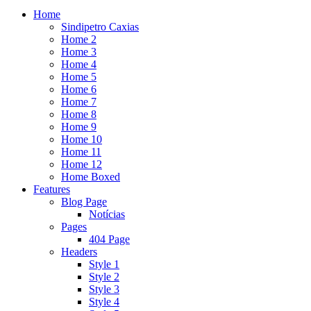
Home
Sindipetro Caxias
Home 2
Home 3
Home 4
Home 5
Home 6
Home 7
Home 8
Home 9
Home 10
Home 11
Home 12
Home Boxed
Features
Blog Page
Notícias
Pages
404 Page
Headers
Style 1
Style 2
Style 3
Style 4