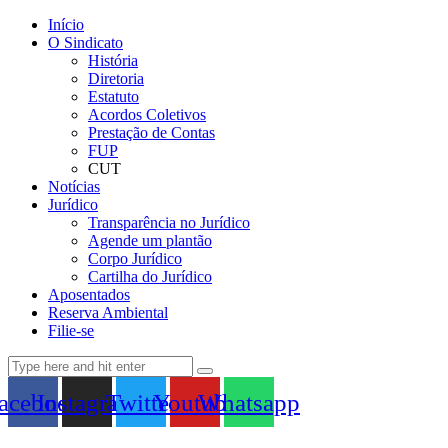
Início
O Sindicato
História
Diretoria
Estatuto
Acordos Coletivos
Prestação de Contas
FUP
CUT
Notícias
Jurídico
Transparência no Jurídico
Agende um plantão
Corpo Jurídico
Cartilha do Jurídico
Aposentados
Reserva Ambiental
Filie-se
acebook
Instagram
Twitter
Youtube
Whatsapp