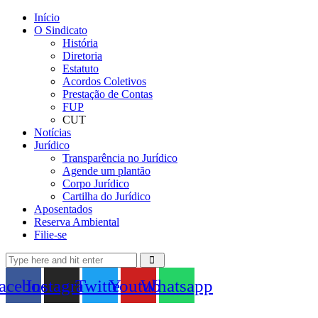
Início
O Sindicato
História
Diretoria
Estatuto
Acordos Coletivos
Prestação de Contas
FUP
CUT
Notícias
Jurídico
Transparência no Jurídico
Agende um plantão
Corpo Jurídico
Cartilha do Jurídico
Aposentados
Reserva Ambiental
Filie-se
acebook
Instagram
Twitter
Youtube
Whatsapp