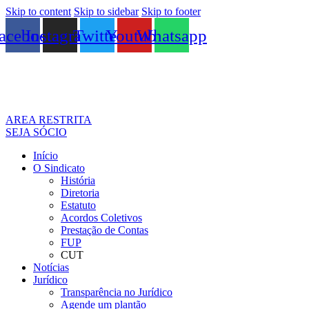
Skip to content
Skip to sidebar
Skip to footer
acebook
Instagram
Twitter
Youtube
Whatsapp
AREA RESTRITA
SEJA SÓCIO
Início
O Sindicato
História
Diretoria
Estatuto
Acordos Coletivos
Prestação de Contas
FUP
CUT
Notícias
Jurídico
Transparência no Jurídico
Agende um plantão