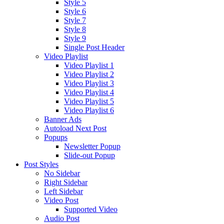
Style 5
Style 6
Style 7
Style 8
Style 9
Single Post Header
Video Playlist
Video Playlist 1
Video Playlist 2
Video Playlist 3
Video Playlist 4
Video Playlist 5
Video Playlist 6
Banner Ads
Autoload Next Post
Popups
Newsletter Popup
Slide-out Popup
Post Styles
No Sidebar
Right Sidebar
Left Sidebar
Video Post
Supported Video
Audio Post