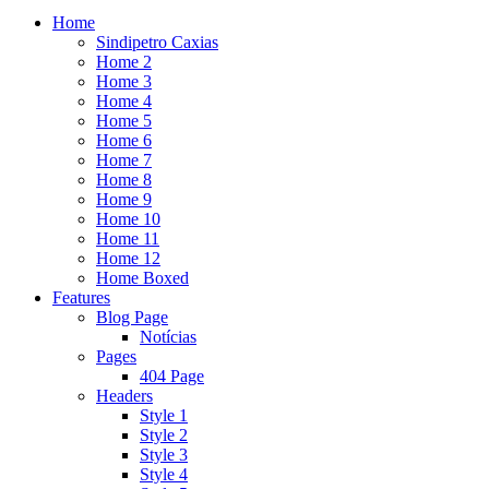
Home
Sindipetro Caxias
Home 2
Home 3
Home 4
Home 5
Home 6
Home 7
Home 8
Home 9
Home 10
Home 11
Home 12
Home Boxed
Features
Blog Page
Notícias
Pages
404 Page
Headers
Style 1
Style 2
Style 3
Style 4