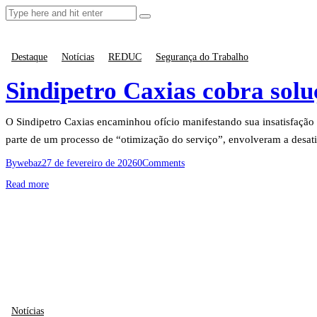
Destaque
Notícias
REDUC
Segurança do Trabalho
Sindipetro Caxias cobra solu
O Sindipetro Caxias encaminhou ofício manifestando sua insatisfação 
parte de um processo de “otimização do serviço”, envolveram a desat
By
webaz
27 de fevereiro de 2026
0
Comments
Read more
Notícias