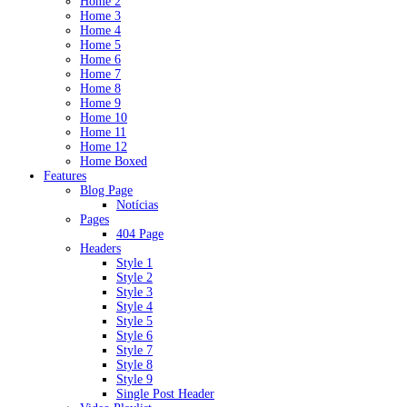
Home 2
Home 3
Home 4
Home 5
Home 6
Home 7
Home 8
Home 9
Home 10
Home 11
Home 12
Home Boxed
Features
Blog Page
Notícias
Pages
404 Page
Headers
Style 1
Style 2
Style 3
Style 4
Style 5
Style 6
Style 7
Style 8
Style 9
Single Post Header