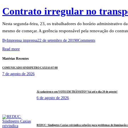
Contrato irregular no transp
Nesta segunda-feira, 23, os trabalhadores do horário administrativo 
mesmo de começar. A gerência responsável pela renovação do contrato
By
Imprensa imprensa
22 de setembro de 2019
0
Comments
Read more
Matérias Recentes
COMUNICADO SINDIPETRO CAXIAS 07/08
7 de agosto de 2026
Já cadastrou o seu VOTO EM TRÂNSITO? Vai até o dia 20 de agosto!
6 de agosto de 2026
REDUC: Sindipetro Caxias reivindica soluções para problemas de iluminação