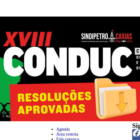
Si
Agenda
Área restrita
Fale conosco