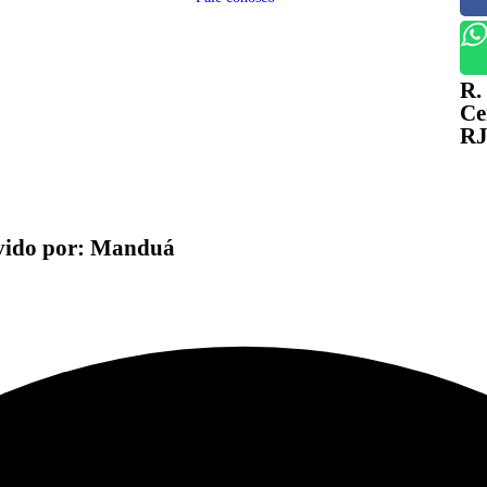
R.
Ce
RJ
olvido por: Manduá