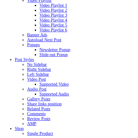
Video Playlist
Video Playlist 1
Video Playlist 2
Video Playlist 3
Video Playlist 4
Video Playlist 5
Video Playlist 6
Banner Ads
Autoload Next Post
Popups
Newsletter Popup
Slide-out Popup
Post Styles
No Sidebar
Right Sidebar
Left Sidebar
Video Post
Supported Video
Audio Post
Supported Audio
Gallery Posts
Share links position
Related Posts
Comments
Review Posts
AMP
Shop
Single Product