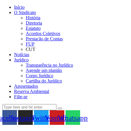
Início
O Sindicato
História
Diretoria
Estatuto
Acordos Coletivos
Prestação de Contas
FUP
CUT
Notícias
Jurídico
Transparência no Jurídico
Agende um plantão
Corpo Jurídico
Cartilha do Jurídico
Aposentados
Reserva Ambiental
Filie-se
acebook
Instagram
Twitter
Youtube
Whatsapp