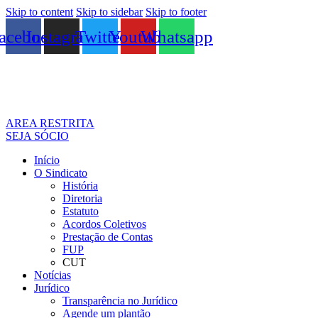
Skip to content
Skip to sidebar
Skip to footer
acebook
Instagram
Twitter
Youtube
Whatsapp
AREA RESTRITA
SEJA SÓCIO
Início
O Sindicato
História
Diretoria
Estatuto
Acordos Coletivos
Prestação de Contas
FUP
CUT
Notícias
Jurídico
Transparência no Jurídico
Agende um plantão