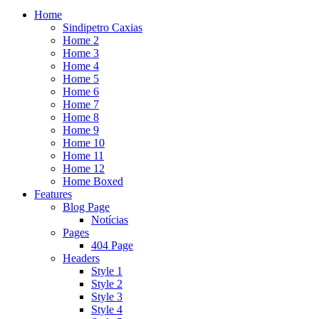
Home
Sindipetro Caxias
Home 2
Home 3
Home 4
Home 5
Home 6
Home 7
Home 8
Home 9
Home 10
Home 11
Home 12
Home Boxed
Features
Blog Page
Notícias
Pages
404 Page
Headers
Style 1
Style 2
Style 3
Style 4