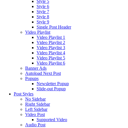
Style 5
Style 6
Style 7
Style 8
Style 9
Single Post Header
Video Playlist
Video Playlist 1
Video Playlist 2
Video Playlist 3
Video Playlist 4
Video Playlist 5
Video Playlist 6
Banner Ads
Autoload Next Post
Popups
Newsletter Popup
Slide-out Popup
Post Styles
No Sidebar
Right Sidebar
Left Sidebar
Video Post
Supported Video
Audio Post