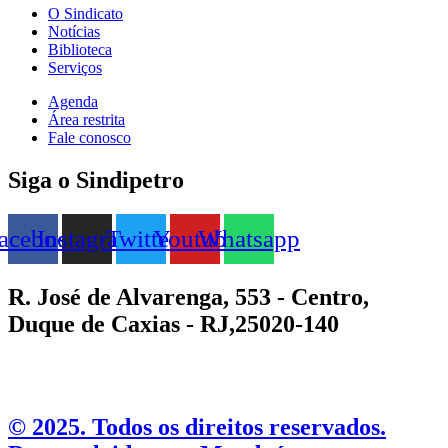
O Sindicato
Notícias
Biblioteca
Serviços
Agenda
Área restrita
Fale conosco
Siga o Sindipetro
acebook
Instagram
Twitter
Youtube
Whatsapp
R. José de Alvarenga, 553 - Centro,
Duque de Caxias - RJ,25020-140
©️ 2025. Todos os direitos reservados.