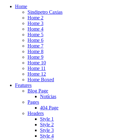
Home
Sindipetro Caxias
Home 2
Home 3
Home 4
Home 5
Home 6
Home 7
Home 8
Home 9
Home 10
Home 11
Home 12
Home Boxed
Features
Blog Page
Notícias
Pages
404 Page
Headers
Style 1
Style 2
Style 3
Style 4