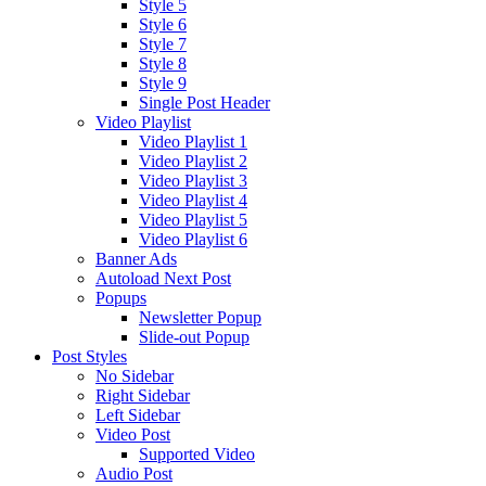
Style 5
Style 6
Style 7
Style 8
Style 9
Single Post Header
Video Playlist
Video Playlist 1
Video Playlist 2
Video Playlist 3
Video Playlist 4
Video Playlist 5
Video Playlist 6
Banner Ads
Autoload Next Post
Popups
Newsletter Popup
Slide-out Popup
Post Styles
No Sidebar
Right Sidebar
Left Sidebar
Video Post
Supported Video
Audio Post