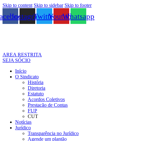
Skip to content
Skip to sidebar
Skip to footer
acebook
Instagram
Twitter
Youtube
Whatsapp
AREA RESTRITA
SEJA SÓCIO
Início
O Sindicato
História
Diretoria
Estatuto
Acordos Coletivos
Prestação de Contas
FUP
CUT
Notícias
Jurídico
Transparência no Jurídico
Agende um plantão