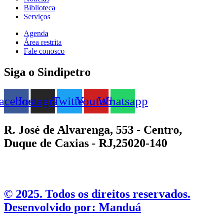
Biblioteca
Serviços
Agenda
Área restrita
Fale conosco
Siga o Sindipetro
acebook
Instagram
Twitter
Youtube
Whatsapp
R. José de Alvarenga, 553 - Centro,
Duque de Caxias - RJ,25020-140
©️ 2025. Todos os direitos reservados.
Desenvolvido por: Manduá