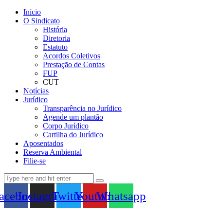
Início
O Sindicato
História
Diretoria
Estatuto
Acordos Coletivos
Prestação de Contas
FUP
CUT
Notícias
Jurídico
Transparência no Jurídico
Agende um plantão
Corpo Jurídico
Cartilha do Jurídico
Aposentados
Reserva Ambiental
Filie-se
acebook
Instagram
Twitter
Youtube
Whatsapp