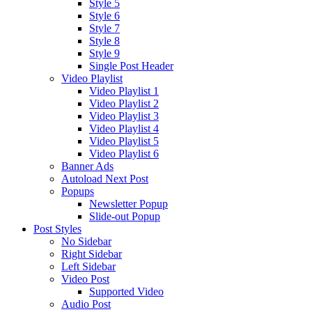
Style 5
Style 6
Style 7
Style 8
Style 9
Single Post Header
Video Playlist
Video Playlist 1
Video Playlist 2
Video Playlist 3
Video Playlist 4
Video Playlist 5
Video Playlist 6
Banner Ads
Autoload Next Post
Popups
Newsletter Popup
Slide-out Popup
Post Styles
No Sidebar
Right Sidebar
Left Sidebar
Video Post
Supported Video
Audio Post