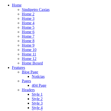
Home
Sindipetro Caxias
Home 2
Home 3
Home 4
Home 5
Home 6
Home 7
Home 8
Home 9
Home 10
Home 11
Home 12
Home Boxed
Features
Blog Page
Notícias
Pages
404 Page
Headers
Style 1
Style 2
Style 3
Style 4