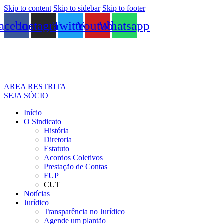
Skip to content
Skip to sidebar
Skip to footer
acebook
Instagram
Twitter
Youtube
Whatsapp
AREA RESTRITA
SEJA SÓCIO
Início
O Sindicato
História
Diretoria
Estatuto
Acordos Coletivos
Prestação de Contas
FUP
CUT
Notícias
Jurídico
Transparência no Jurídico
Agende um plantão