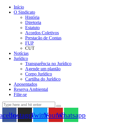
Início
O Sindicato
História
Diretoria
Estatuto
Acordos Coletivos
Prestação de Contas
FUP
CUT
Notícias
Jurídico
Transparência no Jurídico
Agende um plantão
Corpo Jurídico
Cartilha do Jurídico
Aposentados
Reserva Ambiental
Filie-se
acebook
Instagram
Twitter
Youtube
Whatsapp