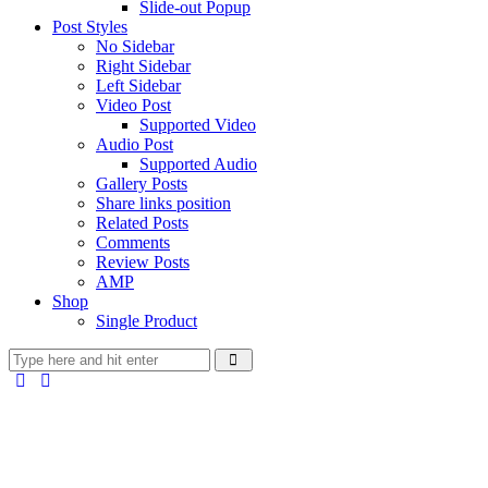
Slide-out Popup
Post Styles
No Sidebar
Right Sidebar
Left Sidebar
Video Post
Supported Video
Audio Post
Supported Audio
Gallery Posts
Share links position
Related Posts
Comments
Review Posts
AMP
Shop
Single Product