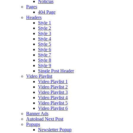
Notícias
Pages
404 Page
Headers
Style 1
Style 2
Style 3
Style 4
Style 5
Style 6
Style 7
Style 8
Style 9
Single Post Header
Video Playlist
Video Playlist 1
Video Playlist 2
Video Playlist 3
Video Playlist 4
Video Playlist 5
Video Playlist 6
Banner Ads
Autoload Next Post
Popups
Newsletter Popup