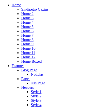
Home
Sindipetro Caxias
Home 2
Home 3
Home 4
Home 5
Home 6
Home 7
Home 8
Home 9
Home 10
Home 11
Home 12
Home Boxed
Features
Blog Page
Notícias
Pages
404 Page
Headers
Style 1
Style 2
Style 3
Style 4