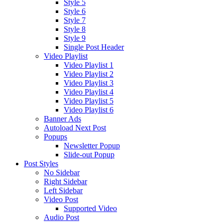
Style 5
Style 6
Style 7
Style 8
Style 9
Single Post Header
Video Playlist
Video Playlist 1
Video Playlist 2
Video Playlist 3
Video Playlist 4
Video Playlist 5
Video Playlist 6
Banner Ads
Autoload Next Post
Popups
Newsletter Popup
Slide-out Popup
Post Styles
No Sidebar
Right Sidebar
Left Sidebar
Video Post
Supported Video
Audio Post