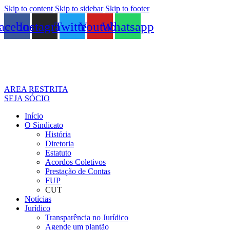
Skip to content
Skip to sidebar
Skip to footer
acebook
Instagram
Twitter
Youtube
Whatsapp
AREA RESTRITA
SEJA SÓCIO
Início
O Sindicato
História
Diretoria
Estatuto
Acordos Coletivos
Prestação de Contas
FUP
CUT
Notícias
Jurídico
Transparência no Jurídico
Agende um plantão