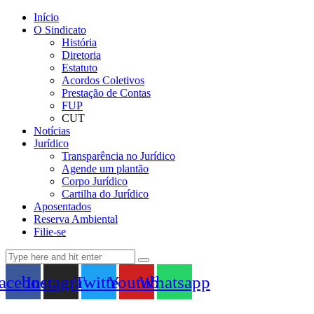
Início
O Sindicato
História
Diretoria
Estatuto
Acordos Coletivos
Prestação de Contas
FUP
CUT
Notícias
Jurídico
Transparência no Jurídico
Agende um plantão
Corpo Jurídico
Cartilha do Jurídico
Aposentados
Reserva Ambiental
Filie-se
acebook
Instagram
Twitter
Youtube
Whatsapp