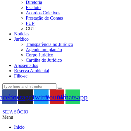
Diretoria
Estatuto
Acordos Coletivos
Prestação de Contas
FUP
CUT
Notícias
Jurídico
Transparência no Jurídico
Agende um plantão
Corpo Jurídico
Cartilha do Jurídico
Aposentados
Reserva Ambiental
Filie-se
acebook
Instagram
Twitter
Youtube
Whatsapp
SEJA SÓCIO
Menu
Início