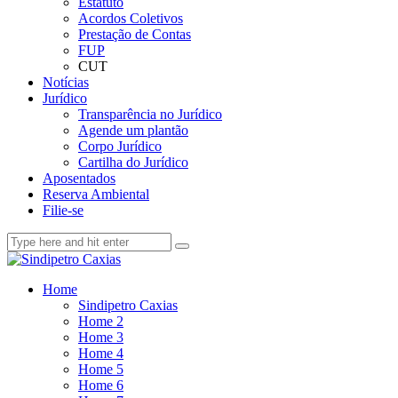
Estatuto
Acordos Coletivos
Prestação de Contas
FUP
CUT
Notícias
Jurídico
Transparência no Jurídico
Agende um plantão
Corpo Jurídico
Cartilha do Jurídico
Aposentados
Reserva Ambiental
Filie-se
Home
Sindipetro Caxias
Home 2
Home 3
Home 4
Home 5
Home 6