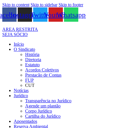
Skip to content
Skip to sidebar
Skip to footer
acebook
Instagram
Twitter
Youtube
Whatsapp
AREA RESTRITA
SEJA SÓCIO
Início
O Sindicato
História
Diretoria
Estatuto
Acordos Coletivos
Prestação de Contas
FUP
CUT
Notícias
Jurídico
Transparência no Jurídico
Agende um plantão
Corpo Jurídico
Cartilha do Jurídico
Aposentados
Reserva Ambiental