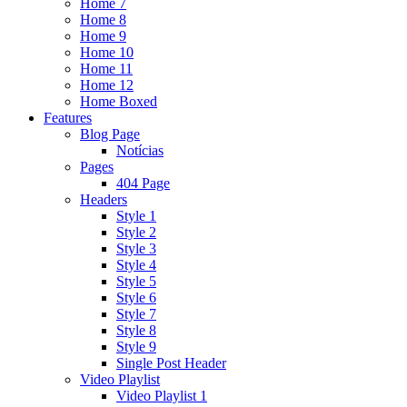
Home 7
Home 8
Home 9
Home 10
Home 11
Home 12
Home Boxed
Features
Blog Page
Notícias
Pages
404 Page
Headers
Style 1
Style 2
Style 3
Style 4
Style 5
Style 6
Style 7
Style 8
Style 9
Single Post Header
Video Playlist
Video Playlist 1