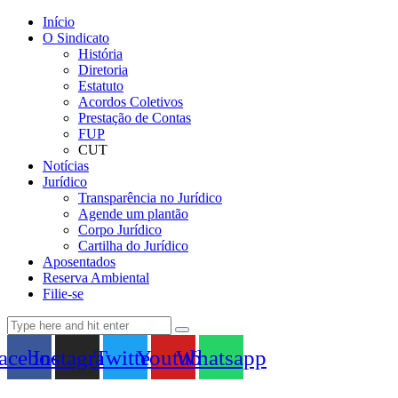
Início
O Sindicato
História
Diretoria
Estatuto
Acordos Coletivos
Prestação de Contas
FUP
CUT
Notícias
Jurídico
Transparência no Jurídico
Agende um plantão
Corpo Jurídico
Cartilha do Jurídico
Aposentados
Reserva Ambiental
Filie-se
acebook
Instagram
Twitter
Youtube
Whatsapp