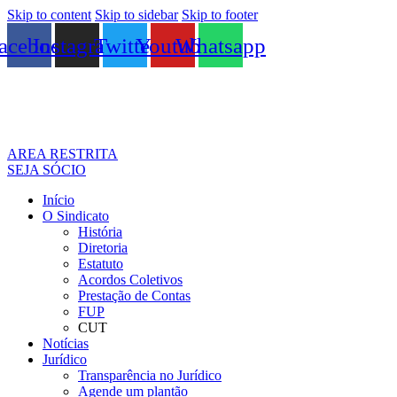
Skip to content
Skip to sidebar
Skip to footer
acebook
Instagram
Twitter
Youtube
Whatsapp
AREA RESTRITA
SEJA SÓCIO
Início
O Sindicato
História
Diretoria
Estatuto
Acordos Coletivos
Prestação de Contas
FUP
CUT
Notícias
Jurídico
Transparência no Jurídico
Agende um plantão