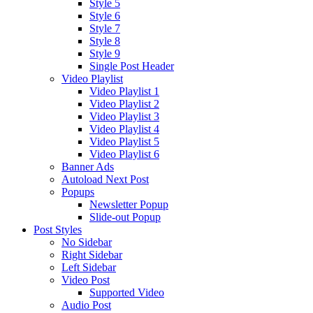
Style 5
Style 6
Style 7
Style 8
Style 9
Single Post Header
Video Playlist
Video Playlist 1
Video Playlist 2
Video Playlist 3
Video Playlist 4
Video Playlist 5
Video Playlist 6
Banner Ads
Autoload Next Post
Popups
Newsletter Popup
Slide-out Popup
Post Styles
No Sidebar
Right Sidebar
Left Sidebar
Video Post
Supported Video
Audio Post