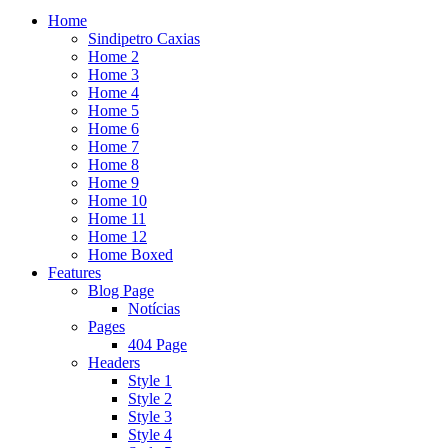
Home
Sindipetro Caxias
Home 2
Home 3
Home 4
Home 5
Home 6
Home 7
Home 8
Home 9
Home 10
Home 11
Home 12
Home Boxed
Features
Blog Page
Notícias
Pages
404 Page
Headers
Style 1
Style 2
Style 3
Style 4