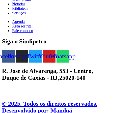
Notícias
Biblioteca
Serviços
Agenda
Área restrita
Fale conosco
Siga o Sindipetro
acebook
Instagram
Twitter
Youtube
Whatsapp
R. José de Alvarenga, 553 - Centro,
Duque de Caxias - RJ,25020-140
©️ 2025. Todos os direitos reservados.
Desenvolvido por: Manduá