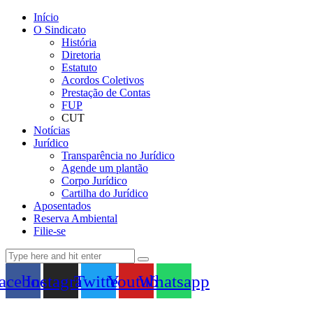
Início
O Sindicato
História
Diretoria
Estatuto
Acordos Coletivos
Prestação de Contas
FUP
CUT
Notícias
Jurídico
Transparência no Jurídico
Agende um plantão
Corpo Jurídico
Cartilha do Jurídico
Aposentados
Reserva Ambiental
Filie-se
acebook
Instagram
Twitter
Youtube
Whatsapp