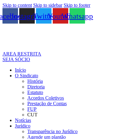
Skip to content
Skip to sidebar
Skip to footer
acebook
Instagram
Twitter
Youtube
Whatsapp
AREA RESTRITA
SEJA SÓCIO
Início
O Sindicato
História
Diretoria
Estatuto
Acordos Coletivos
Prestação de Contas
FUP
CUT
Notícias
Jurídico
Transparência no Jurídico
Agende um plantão