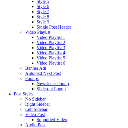
Style 5
Style 6
Style 7
Style 8
Style 9
Single Post Header
Video Playlist
Video Playlist 1
Video Playlist 2
Video Playlist 3
Video Playlist 4
Video Playlist 5
Video Playlist 6
Banner Ads
Autoload Next Post
Popups
Newsletter Popup
Slide-out Popup
Post Styles
No Sidebar
Right Sidebar
Left Sidebar
Video Post
Supported Video
Audio Post