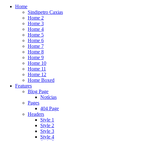
Home
Sindipetro Caxias
Home 2
Home 3
Home 4
Home 5
Home 6
Home 7
Home 8
Home 9
Home 10
Home 11
Home 12
Home Boxed
Features
Blog Page
Notícias
Pages
404 Page
Headers
Style 1
Style 2
Style 3
Style 4