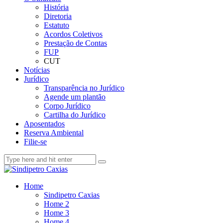
História
Diretoria
Estatuto
Acordos Coletivos
Prestação de Contas
FUP
CUT
Notícias
Jurídico
Transparência no Jurídico
Agende um plantão
Corpo Jurídico
Cartilha do Jurídico
Aposentados
Reserva Ambiental
Filie-se
Home
Sindipetro Caxias
Home 2
Home 3
Home 4