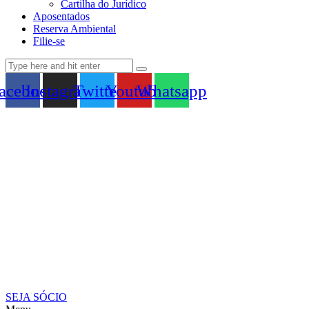
Cartilha do Jurídico
Aposentados
Reserva Ambiental
Filie-se
acebook
Instagram
Twitter
Youtube
Whatsapp
SEJA SÓCIO