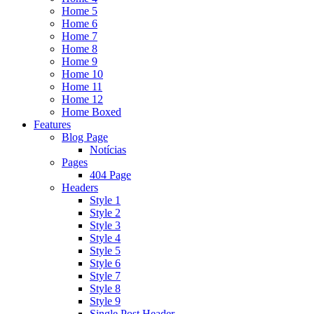
Home 5
Home 6
Home 7
Home 8
Home 9
Home 10
Home 11
Home 12
Home Boxed
Features
Blog Page
Notícias
Pages
404 Page
Headers
Style 1
Style 2
Style 3
Style 4
Style 5
Style 6
Style 7
Style 8
Style 9
Single Post Header