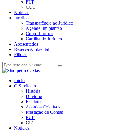
FUP
CUT
Notícias
Jurídico
Transparência no Jurídico
Agende um plantão
Corpo Jurídico
Cartilha do Jurídico
Aposentados
Reserva Ambiental
Filie-se
Início
O Sindicato
História
Diretoria
Estatuto
Acordos Coletivos
Prestação de Contas
FUP
CUT
Notícias