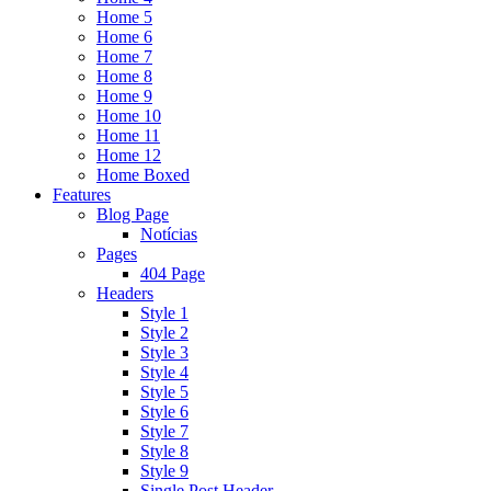
Home 5
Home 6
Home 7
Home 8
Home 9
Home 10
Home 11
Home 12
Home Boxed
Features
Blog Page
Notícias
Pages
404 Page
Headers
Style 1
Style 2
Style 3
Style 4
Style 5
Style 6
Style 7
Style 8
Style 9
Single Post Header