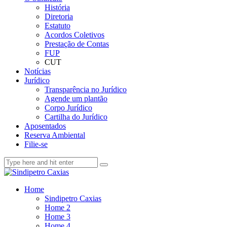
História
Diretoria
Estatuto
Acordos Coletivos
Prestação de Contas
FUP
CUT
Notícias
Jurídico
Transparência no Jurídico
Agende um plantão
Corpo Jurídico
Cartilha do Jurídico
Aposentados
Reserva Ambiental
Filie-se
Home
Sindipetro Caxias
Home 2
Home 3
Home 4