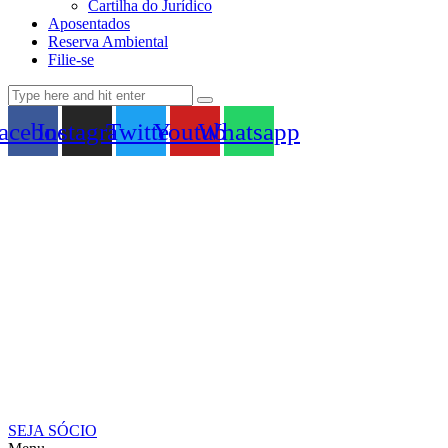
Cartilha do Jurídico
Aposentados
Reserva Ambiental
Filie-se
acebook
Instagram
Twitter
Youtube
Whatsapp
SEJA SÓCIO