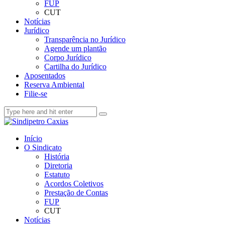
FUP
CUT
Notícias
Jurídico
Transparência no Jurídico
Agende um plantão
Corpo Jurídico
Cartilha do Jurídico
Aposentados
Reserva Ambiental
Filie-se
Início
O Sindicato
História
Diretoria
Estatuto
Acordos Coletivos
Prestação de Contas
FUP
CUT
Notícias