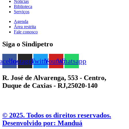
Notícias
Biblioteca
Serviços
Agenda
Área restrita
Fale conosco
Siga o Sindipetro
acebook
Instagram
Twitter
Youtube
Whatsapp
R. José de Alvarenga, 553 - Centro,
Duque de Caxias - RJ,25020-140
©️ 2025. Todos os direitos reservados.
Desenvolvido por: Manduá