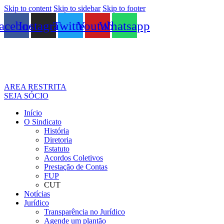
Skip to content
Skip to sidebar
Skip to footer
acebook
Instagram
Twitter
Youtube
Whatsapp
AREA RESTRITA
SEJA SÓCIO
Início
O Sindicato
História
Diretoria
Estatuto
Acordos Coletivos
Prestação de Contas
FUP
CUT
Notícias
Jurídico
Transparência no Jurídico
Agende um plantão