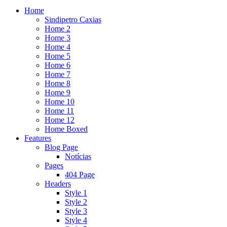
Home
Sindipetro Caxias
Home 2
Home 3
Home 4
Home 5
Home 6
Home 7
Home 8
Home 9
Home 10
Home 11
Home 12
Home Boxed
Features
Blog Page
Notícias
Pages
404 Page
Headers
Style 1
Style 2
Style 3
Style 4