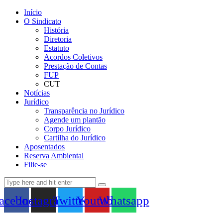
Início
O Sindicato
História
Diretoria
Estatuto
Acordos Coletivos
Prestação de Contas
FUP
CUT
Notícias
Jurídico
Transparência no Jurídico
Agende um plantão
Corpo Jurídico
Cartilha do Jurídico
Aposentados
Reserva Ambiental
Filie-se
acebook
Instagram
Twitter
Youtube
Whatsapp