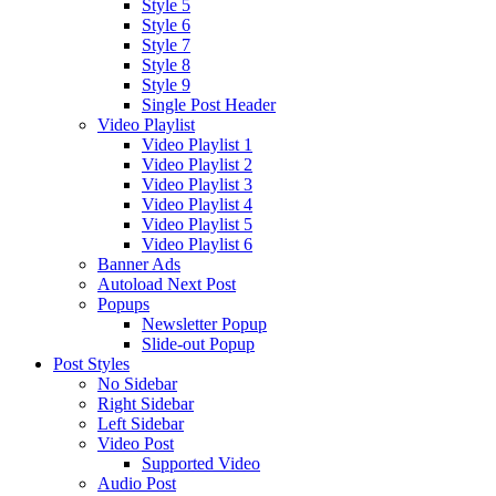
Style 5
Style 6
Style 7
Style 8
Style 9
Single Post Header
Video Playlist
Video Playlist 1
Video Playlist 2
Video Playlist 3
Video Playlist 4
Video Playlist 5
Video Playlist 6
Banner Ads
Autoload Next Post
Popups
Newsletter Popup
Slide-out Popup
Post Styles
No Sidebar
Right Sidebar
Left Sidebar
Video Post
Supported Video
Audio Post