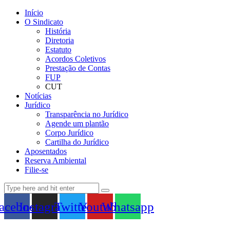
Início
O Sindicato
História
Diretoria
Estatuto
Acordos Coletivos
Prestação de Contas
FUP
CUT
Notícias
Jurídico
Transparência no Jurídico
Agende um plantão
Corpo Jurídico
Cartilha do Jurídico
Aposentados
Reserva Ambiental
Filie-se
acebook
Instagram
Twitter
Youtube
Whatsapp