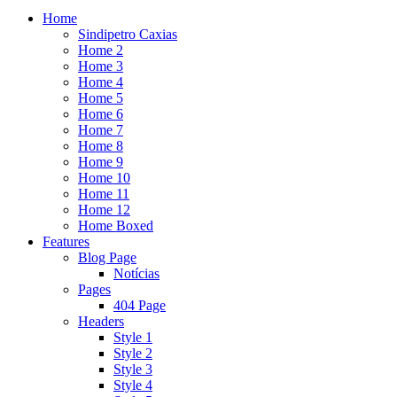
Home
Sindipetro Caxias
Home 2
Home 3
Home 4
Home 5
Home 6
Home 7
Home 8
Home 9
Home 10
Home 11
Home 12
Home Boxed
Features
Blog Page
Notícias
Pages
404 Page
Headers
Style 1
Style 2
Style 3
Style 4