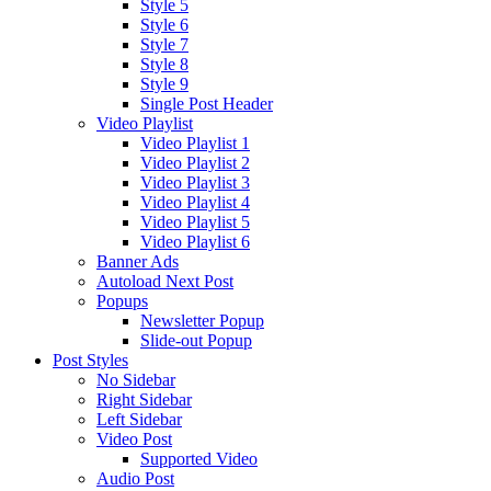
Style 5
Style 6
Style 7
Style 8
Style 9
Single Post Header
Video Playlist
Video Playlist 1
Video Playlist 2
Video Playlist 3
Video Playlist 4
Video Playlist 5
Video Playlist 6
Banner Ads
Autoload Next Post
Popups
Newsletter Popup
Slide-out Popup
Post Styles
No Sidebar
Right Sidebar
Left Sidebar
Video Post
Supported Video
Audio Post