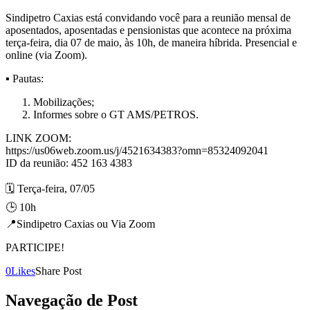
Sindipetro Caxias está convidando você para a reunião mensal de
aposentados, aposentadas e pensionistas que acontece na próxima
terça-feira, dia 07 de maio, às 10h, de maneira híbrida. Presencial e
online (via Zoom).
▪️ Pautas:
Mobilizações;
Informes sobre o GT AMS/PETROS.
LINK ZOOM:
https://us06web.zoom.us/j/4521634383?omn=85324092041
ID da reunião: 452 163 4383
🗓 Terça-feira, 07/05
🕒 10h
📍Sindipetro Caxias ou Via Zoom
PARTICIPE!
0
Likes
Share Post
Navegação de Post