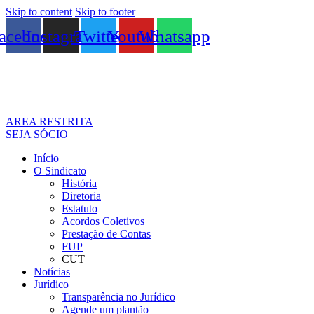
Skip to content
Skip to footer
acebook
Instagram
Twitter
Youtube
Whatsapp
AREA RESTRITA
SEJA SÓCIO
Início
O Sindicato
História
Diretoria
Estatuto
Acordos Coletivos
Prestação de Contas
FUP
CUT
Notícias
Jurídico
Transparência no Jurídico
Agende um plantão