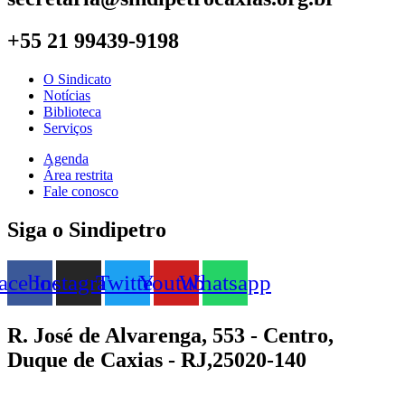
+55 21 99439-9198
O Sindicato
Notícias
Biblioteca
Serviços
Agenda
Área restrita
Fale conosco
Siga o Sindipetro
acebook
Instagram
Twitter
Youtube
Whatsapp
R. José de Alvarenga, 553 - Centro,
Duque de Caxias - RJ,25020-140