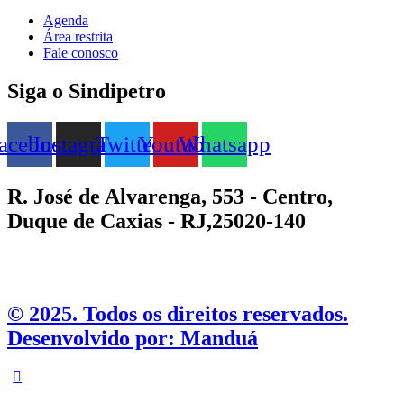
Agenda
Área restrita
Fale conosco
Siga o Sindipetro
acebook
Instagram
Twitter
Youtube
Whatsapp
R. José de Alvarenga, 553 - Centro,
Duque de Caxias - RJ,25020-140
©️ 2025. Todos os direitos reservados.
Desenvolvido por: Manduá