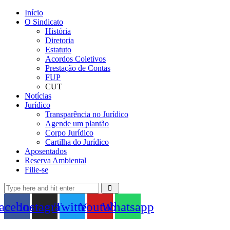
Início
O Sindicato
História
Diretoria
Estatuto
Acordos Coletivos
Prestação de Contas
FUP
CUT
Notícias
Jurídico
Transparência no Jurídico
Agende um plantão
Corpo Jurídico
Cartilha do Jurídico
Aposentados
Reserva Ambiental
Filie-se
acebook
Instagram
Twitter
Youtube
Whatsapp