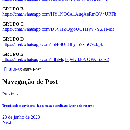
GRUPO B
https://chat.whatsapp.com/HY1NQ6A1AuqAeRmQV4URFh
GRUPO C
https://chat.whatsapp.com/D5VHZQjgoUOH1yV7YZTMks
GRUPO D
https://chat.whatsapp.com/J5t40lU8HhyJbSzmQ9xbpk
GRUPO E
https://chat.whatsapp.com/J3BMgLQvKd30VOPAtSx5s2
0
Likes
Share Post
Navegação de Post
Previous
Transferidos: envie seus dados para o sindicato lutar pelo retorno
23 de junho de 2023
Next