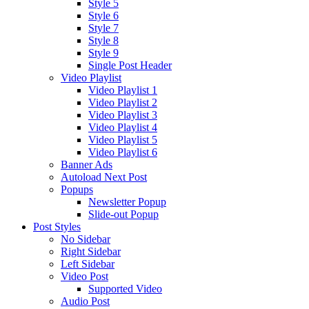
Style 5
Style 6
Style 7
Style 8
Style 9
Single Post Header
Video Playlist
Video Playlist 1
Video Playlist 2
Video Playlist 3
Video Playlist 4
Video Playlist 5
Video Playlist 6
Banner Ads
Autoload Next Post
Popups
Newsletter Popup
Slide-out Popup
Post Styles
No Sidebar
Right Sidebar
Left Sidebar
Video Post
Supported Video
Audio Post