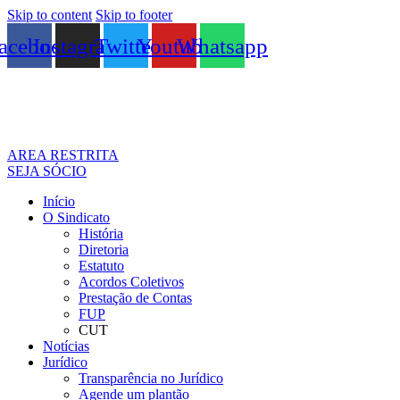
Skip to content
Skip to footer
acebook
Instagram
Twitter
Youtube
Whatsapp
AREA RESTRITA
SEJA SÓCIO
Início
O Sindicato
História
Diretoria
Estatuto
Acordos Coletivos
Prestação de Contas
FUP
CUT
Notícias
Jurídico
Transparência no Jurídico
Agende um plantão