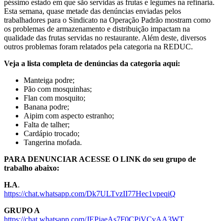
péssimo estado em que são servidas as frutas e legumes na refinaria.
Esta semana, quase metade das denúncias enviadas pelos
trabalhadores para o Sindicato na Operação Padrão mostram como
os problemas de armazenamento e distribuição impactam na
qualidade das frutas servidas no restaurante. Além deste, diversos
outros problemas foram relatados pela categoria na REDUC.
Veja a lista completa de denúncias da categoria aqui:
Manteiga podre;
Pão com mosquinhas;
Flan com mosquito;
Banana podre;
Aipim com aspecto estranho;
Falta de talher;
Cardápio trocado;
Tangerina mofada.
PARA DENUNCIAR ACESSE O LINK do seu grupo de
trabalho abaixo:
H.A
.
https://chat.whatsapp.com/Dk7ULTvzII77Hec1vpeqiQ
GRUPO A
https://chat.whatsapp.com/JEPjaeAs7F0CPiVCvAA3WT