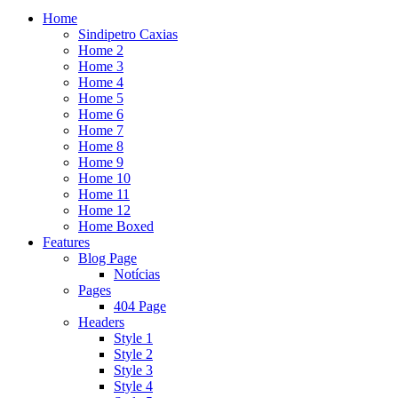
Home
Sindipetro Caxias
Home 2
Home 3
Home 4
Home 5
Home 6
Home 7
Home 8
Home 9
Home 10
Home 11
Home 12
Home Boxed
Features
Blog Page
Notícias
Pages
404 Page
Headers
Style 1
Style 2
Style 3
Style 4