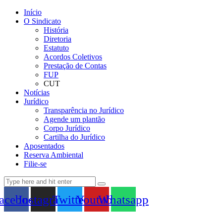
Início
O Sindicato
História
Diretoria
Estatuto
Acordos Coletivos
Prestação de Contas
FUP
CUT
Notícias
Jurídico
Transparência no Jurídico
Agende um plantão
Corpo Jurídico
Cartilha do Jurídico
Aposentados
Reserva Ambiental
Filie-se
acebook
Instagram
Twitter
Youtube
Whatsapp