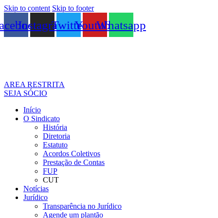
Skip to content
Skip to footer
acebook
Instagram
Twitter
Youtube
Whatsapp
AREA RESTRITA
SEJA SÓCIO
Início
O Sindicato
História
Diretoria
Estatuto
Acordos Coletivos
Prestação de Contas
FUP
CUT
Notícias
Jurídico
Transparência no Jurídico
Agende um plantão