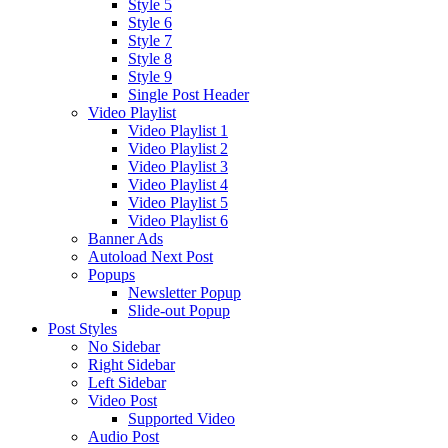
Style 5
Style 6
Style 7
Style 8
Style 9
Single Post Header
Video Playlist
Video Playlist 1
Video Playlist 2
Video Playlist 3
Video Playlist 4
Video Playlist 5
Video Playlist 6
Banner Ads
Autoload Next Post
Popups
Newsletter Popup
Slide-out Popup
Post Styles
No Sidebar
Right Sidebar
Left Sidebar
Video Post
Supported Video
Audio Post