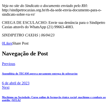
Veja no site do Sindicato o documento enviado pelo RH:
http://sindipetrocaxias.org.br/rh-da-sede-envia-documento-para-o-
sindicato-sobre-va-vr/
CHEGA DE ESCULACHO: Envie sua denúncia para o Sindipetro
Caxias através do WhatsApp (21) 99663-4083.
SINDIPETRO CAXIAS | 06/04/23
0
Likes
Share Post
Navegação de Post
Previous
Assembleia do TECAM aprova novamente entrega do sobreaviso
6 de abril de 2023
Next
Machismo na Sociedade: Curso online de formação étnico racial, machismo e combate ao
assédio | AULA2