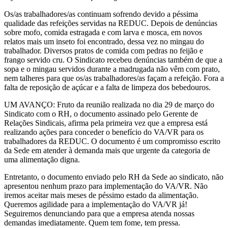
Os/as trabalhadores/as continuam sofrendo devido a péssima
qualidade das refeições servidas na REDUC. Depois de denúncias
sobre mofo, comida estragada e com larva e mosca, em novos
relatos mais um inseto foi encontrado, dessa vez no mingau do
trabalhador. Diversos pratos de comida com pedras no feijão e
frango servido cru. O Sindicato recebeu denúncias também de que a
sopa e o mingau servidos durante a madrugada não vêm com prato,
nem talheres para que os/as trabalhadores/as façam a refeição. Fora a
falta de reposição de açúcar e a falta de limpeza dos bebedouros.
UM AVANÇO: Fruto da reunião realizada no dia 29 de março do
Sindicato com o RH, o documento assinado pelo Gerente de
Relações Sindicais, afirma pela primeira vez que a empresa está
realizando ações para conceder o benefício do VA/VR para os
trabalhadores da REDUC. O documento é um compromisso escrito
da Sede em atender à demanda mais que urgente da categoria de
uma alimentação digna.
Entretanto, o documento enviado pelo RH da Sede ao sindicato, não
apresentou nenhum prazo para implementação do VA/VR. Não
iremos aceitar mais meses de péssimo estado da alimentação.
Queremos agilidade para a implementação do VA/VR já!
Seguiremos denunciando para que a empresa atenda nossas
demandas imediatamente. Quem tem fome, tem pressa.