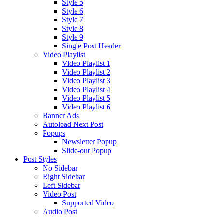
Style 5
Style 6
Style 7
Style 8
Style 9
Single Post Header
Video Playlist
Video Playlist 1
Video Playlist 2
Video Playlist 3
Video Playlist 4
Video Playlist 5
Video Playlist 6
Banner Ads
Autoload Next Post
Popups
Newsletter Popup
Slide-out Popup
Post Styles
No Sidebar
Right Sidebar
Left Sidebar
Video Post
Supported Video
Audio Post