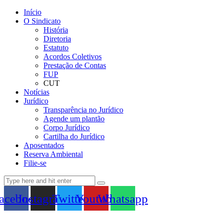
Início
O Sindicato
História
Diretoria
Estatuto
Acordos Coletivos
Prestação de Contas
FUP
CUT
Notícias
Jurídico
Transparência no Jurídico
Agende um plantão
Corpo Jurídico
Cartilha do Jurídico
Aposentados
Reserva Ambiental
Filie-se
acebook
Instagram
Twitter
Youtube
Whatsapp