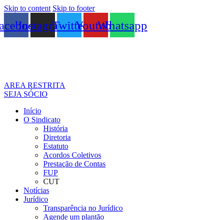
Skip to content
Skip to footer
acebook
Instagram
Twitter
Youtube
Whatsapp
AREA RESTRITA
SEJA SÓCIO
Início
O Sindicato
História
Diretoria
Estatuto
Acordos Coletivos
Prestação de Contas
FUP
CUT
Notícias
Jurídico
Transparência no Jurídico
Agende um plantão