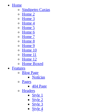
Home
Sindipetro Caxias
Home 2
Home 3
Home 4
Home 5
Home 6
Home 7
Home 8
Home 9
Home 10
Home 11
Home 12
Home Boxed
Features
Blog Page
Notícias
Pages
404 Page
Headers
Style 1
Style 2
Style 3
Style 4