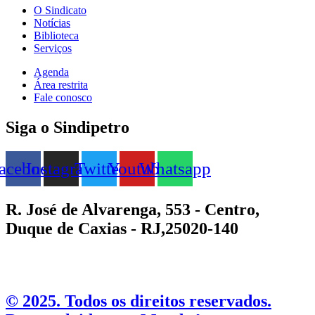
O Sindicato
Notícias
Biblioteca
Serviços
Agenda
Área restrita
Fale conosco
Siga o Sindipetro
acebook
Instagram
Twitter
Youtube
Whatsapp
R. José de Alvarenga, 553 - Centro,
Duque de Caxias - RJ,25020-140
©️ 2025. Todos os direitos reservados.