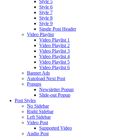
Style 5
Style 6
Style 7
Style 8
Style 9
Single Post Header
Video Playlist
Video Playlist 1
Video Playlist 2
Video Playlist 3
Video Playlist 4
Video Playlist 5
Video Playlist 6
Banner Ads
Autoload Next Post
Popups
Newsletter Popup
Slide-out Popup
Post Styles
No Sidebar
Right Sidebar
Left Sidebar
Video Post
Supported Video
Audio Post