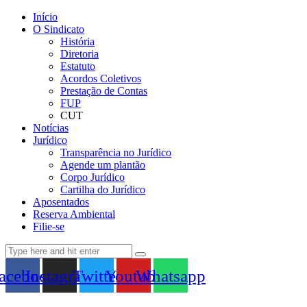
Início
O Sindicato
História
Diretoria
Estatuto
Acordos Coletivos
Prestação de Contas
FUP
CUT
Notícias
Jurídico
Transparência no Jurídico
Agende um plantão
Corpo Jurídico
Cartilha do Jurídico
Aposentados
Reserva Ambiental
Filie-se
acebook
Instagram
Twitter
Youtube
Whatsapp