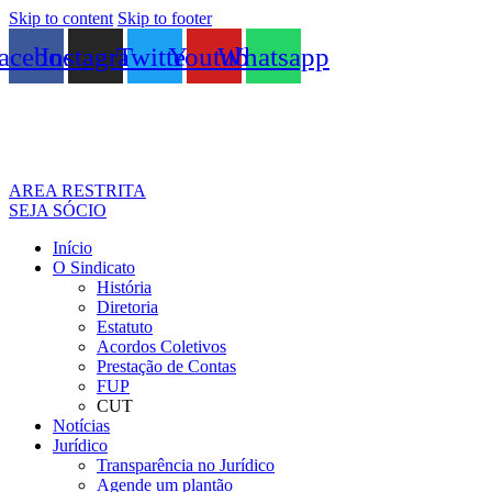
Skip to content
Skip to footer
acebook
Instagram
Twitter
Youtube
Whatsapp
AREA RESTRITA
SEJA SÓCIO
Início
O Sindicato
História
Diretoria
Estatuto
Acordos Coletivos
Prestação de Contas
FUP
CUT
Notícias
Jurídico
Transparência no Jurídico
Agende um plantão