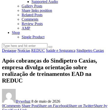
Supported Audio
Gallery Posts
Share links position
Related Posts
Comments
Review Posts
AMP
Shop
Single Product
Destaque
Notícias
REDUC
Saúde e Segurança
Sindipetro Caxias
Após cobranças do Sindipetro Caxias,
empresa divulga orientação sobre
realização de treinamentos EAD na
REDUC
By
webaz
8 de maio de 2026
0
Comments
Share Post
Share on Facebook
Share on Twitter
Share by