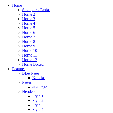
Home
Sindipetro Caxias
Home 2
Home 3
Home 4
Home 5
Home 6
Home 7
Home 8
Home 9
Home 10
Home 11
Home 12
Home Boxed
Features
Blog Page
Notícias
Pages
404 Page
Headers
Style 1
Style 2
Style 3
Style 4