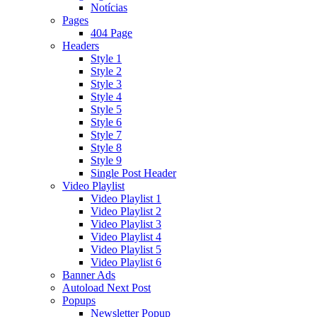
Notícias
Pages
404 Page
Headers
Style 1
Style 2
Style 3
Style 4
Style 5
Style 6
Style 7
Style 8
Style 9
Single Post Header
Video Playlist
Video Playlist 1
Video Playlist 2
Video Playlist 3
Video Playlist 4
Video Playlist 5
Video Playlist 6
Banner Ads
Autoload Next Post
Popups
Newsletter Popup