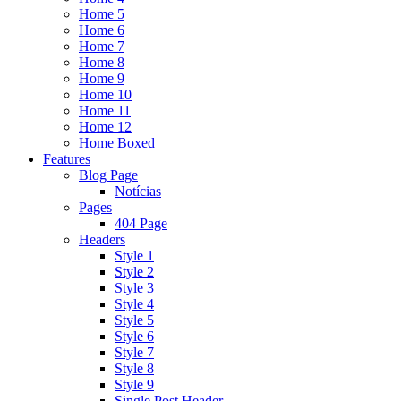
Home 5
Home 6
Home 7
Home 8
Home 9
Home 10
Home 11
Home 12
Home Boxed
Features
Blog Page
Notícias
Pages
404 Page
Headers
Style 1
Style 2
Style 3
Style 4
Style 5
Style 6
Style 7
Style 8
Style 9
Single Post Header