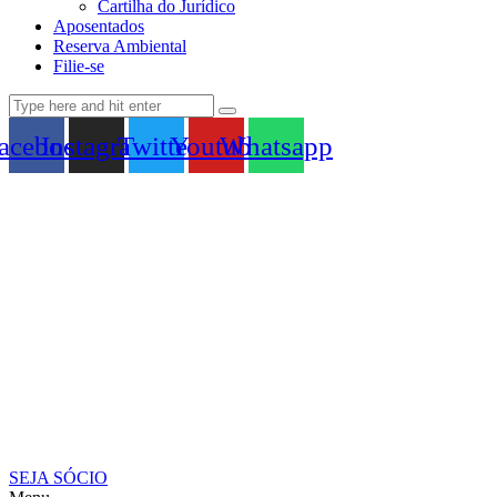
Cartilha do Jurídico
Aposentados
Reserva Ambiental
Filie-se
acebook
Instagram
Twitter
Youtube
Whatsapp
SEJA SÓCIO