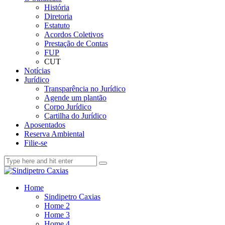
História
Diretoria
Estatuto
Acordos Coletivos
Prestação de Contas
FUP
CUT
Notícias
Jurídico
Transparência no Jurídico
Agende um plantão
Corpo Jurídico
Cartilha do Jurídico
Aposentados
Reserva Ambiental
Filie-se
Home
Sindipetro Caxias
Home 2
Home 3
Home 4