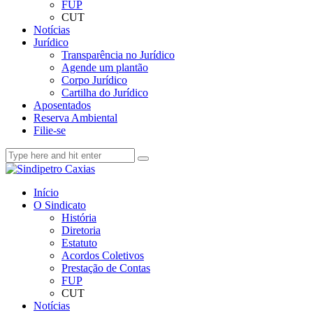
FUP
CUT
Notícias
Jurídico
Transparência no Jurídico
Agende um plantão
Corpo Jurídico
Cartilha do Jurídico
Aposentados
Reserva Ambiental
Filie-se
Início
O Sindicato
História
Diretoria
Estatuto
Acordos Coletivos
Prestação de Contas
FUP
CUT
Notícias