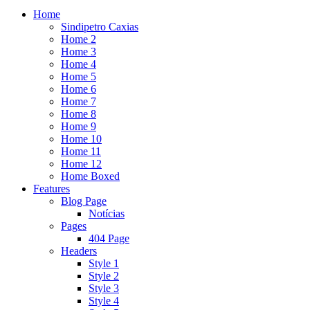
Home
Sindipetro Caxias
Home 2
Home 3
Home 4
Home 5
Home 6
Home 7
Home 8
Home 9
Home 10
Home 11
Home 12
Home Boxed
Features
Blog Page
Notícias
Pages
404 Page
Headers
Style 1
Style 2
Style 3
Style 4