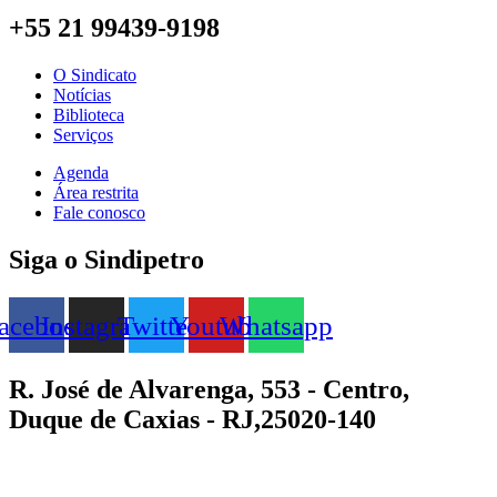
+55 21 99439-9198
O Sindicato
Notícias
Biblioteca
Serviços
Agenda
Área restrita
Fale conosco
Siga o Sindipetro
acebook
Instagram
Twitter
Youtube
Whatsapp
R. José de Alvarenga, 553 - Centro,
Duque de Caxias - RJ,25020-140