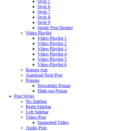
Style 5
Style 6
Style 7
Style 8
Style 9
Single Post Header
Video Playlist
Video Playlist 1
Video Playlist 2
Video Playlist 3
Video Playlist 4
Video Playlist 5
Video Playlist 6
Banner Ads
Autoload Next Post
Popups
Newsletter Popup
Slide-out Popup
Post Styles
No Sidebar
Right Sidebar
Left Sidebar
Video Post
Supported Video
Audio Post