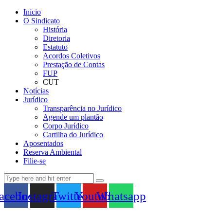
Início
O Sindicato
História
Diretoria
Estatuto
Acordos Coletivos
Prestação de Contas
FUP
CUT
Notícias
Jurídico
Transparência no Jurídico
Agende um plantão
Corpo Jurídico
Cartilha do Jurídico
Aposentados
Reserva Ambiental
Filie-se
acebook
Instagram
Twitter
Youtube
Whatsapp