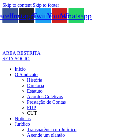
Skip to content
Skip to footer
acebook
Instagram
Twitter
Youtube
Whatsapp
AREA RESTRITA
SEJA SÓCIO
Início
O Sindicato
História
Diretoria
Estatuto
Acordos Coletivos
Prestação de Contas
FUP
CUT
Notícias
Jurídico
Transparência no Jurídico
Agende um plantão