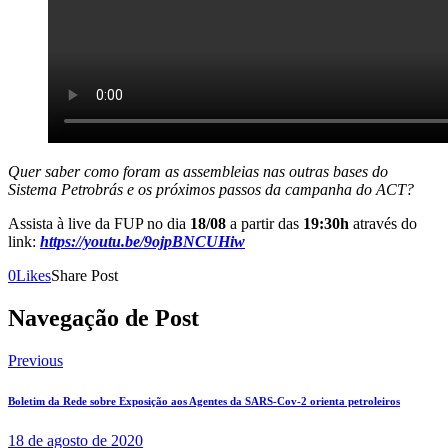
Quer saber como foram as assembleias nas outras bases do
Sistema Petrobrás e os próximos passos da campanha do ACT?
Assista à live da FUP no dia
18/08
a partir das
19:30h
através do
link:
https://youtu.be/9ojpBNCUHiw
0
Likes
Share Post
Navegação de Post
Previous
Boletim da Rede sobre Exposição aos Agentes da SARS-Cov-2 orienta petroleiros
18 de agosto de 2020