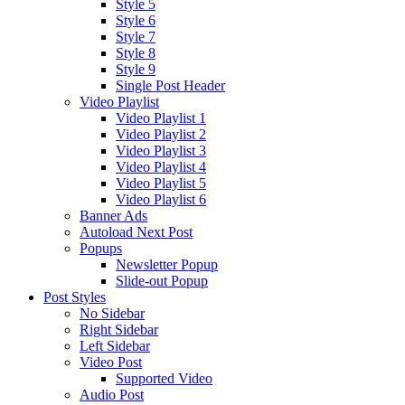
Style 5
Style 6
Style 7
Style 8
Style 9
Single Post Header
Video Playlist
Video Playlist 1
Video Playlist 2
Video Playlist 3
Video Playlist 4
Video Playlist 5
Video Playlist 6
Banner Ads
Autoload Next Post
Popups
Newsletter Popup
Slide-out Popup
Post Styles
No Sidebar
Right Sidebar
Left Sidebar
Video Post
Supported Video
Audio Post