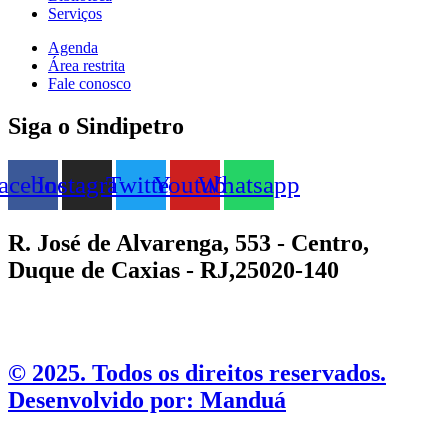
Serviços
Agenda
Área restrita
Fale conosco
Siga o Sindipetro
acebook
Instagram
Twitter
Youtube
Whatsapp
R. José de Alvarenga, 553 - Centro,
Duque de Caxias - RJ,25020-140
©️ 2025. Todos os direitos reservados.
Desenvolvido por: Manduá