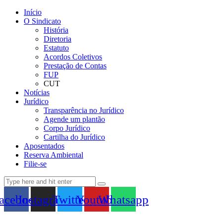
Início
O Sindicato
História
Diretoria
Estatuto
Acordos Coletivos
Prestação de Contas
FUP
CUT
Notícias
Jurídico
Transparência no Jurídico
Agende um plantão
Corpo Jurídico
Cartilha do Jurídico
Aposentados
Reserva Ambiental
Filie-se
acebook
Instagram
Twitter
Youtube
Whatsapp