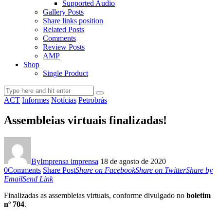
Supported Audio
Gallery Posts
Share links position
Related Posts
Comments
Review Posts
AMP
Shop
Single Product
ACT
Informes
Notícias
Petrobrás
Assembleias virtuais finalizadas!
By
Imprensa imprensa
18 de agosto de 2020
0
Comments
Share Post
Share on Facebook
Share on Twitter
Share by
Email
Send Link
Finalizadas as assembleias virtuais, conforme divulgado no
boletim
nº 704
.