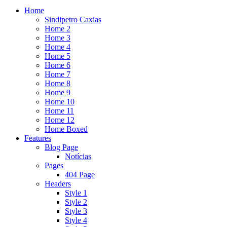
Home
Sindipetro Caxias
Home 2
Home 3
Home 4
Home 5
Home 6
Home 7
Home 8
Home 9
Home 10
Home 11
Home 12
Home Boxed
Features
Blog Page
Notícias
Pages
404 Page
Headers
Style 1
Style 2
Style 3
Style 4