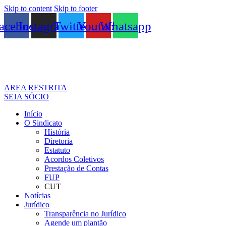
Skip to content
Skip to footer
acebook
Instagram
Twitter
Youtube
Whatsapp
AREA RESTRITA
SEJA SÓCIO
Início
O Sindicato
História
Diretoria
Estatuto
Acordos Coletivos
Prestação de Contas
FUP
CUT
Notícias
Jurídico
Transparência no Jurídico
Agende um plantão