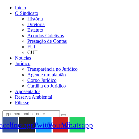
Início
O Sindicato
História
Diretoria
Estatuto
Acordos Coletivos
Prestação de Contas
FUP
CUT
Notícias
Jurídico
Transparência no Jurídico
Agende um plantão
Corpo Jurídico
Cartilha do Jurídico
Aposentados
Reserva Ambiental
Filie-se
acebook
Instagram
Twitter
Youtube
Whatsapp