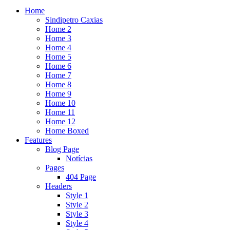
Home
Sindipetro Caxias
Home 2
Home 3
Home 4
Home 5
Home 6
Home 7
Home 8
Home 9
Home 10
Home 11
Home 12
Home Boxed
Features
Blog Page
Notícias
Pages
404 Page
Headers
Style 1
Style 2
Style 3
Style 4