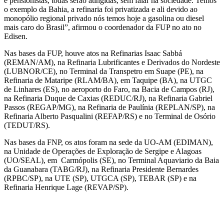
e pensionistas, todas serão atingidas, sem falar na sociedade. Temos
o exemplo da Bahia, a refinaria foi privatizada e ali devido ao
monopólio regional privado nós temos hoje a gasolina ou diesel
mais caro do Brasil”, afirmou o coordenador da FUP no ato no
Edisen.
Nas bases da FUP, houve atos na Refinarias Isaac Sabbá
(REMAN/AM), na Refinaria Lubrificantes e Derivados do Nordeste
(LUBNOR/CE), no Terminal da Transpetro em Suape (PE), na
Refinaria de Mataripe (RLAM/BA), em Taquipe (BA), na UTGC
de Linhares (ES), no aeroporto do Faro, na Bacia de Campos (RJ),
na Refinaria Duque de Caxias (REDUC/RJ), na Refinaria Gabriel
Passos (REGAP/MG), na Refinaria de Paulínia (REPLAN/SP), na
Refinaria Alberto Pasqualini (REFAP/RS) e no Terminal de Osório
(TEDUT/RS).
Nas bases da FNP, os atos foram na sede da UO-AM (EDIMAN),
na Unidade de Operações de Exploração de Sergipe e Alagoas
(UO/SEAL), em Carmópolis (SE), no Terminal Aquaviario da Baia
da Guanabara (TABG/RJ), na Refinaria Presidente Bernardes
(RPBC/SP), na UTE (SP), UTGCA (SP), TEBAR (SP) e na
Refinaria Henrique Lage (REVAP/SP).