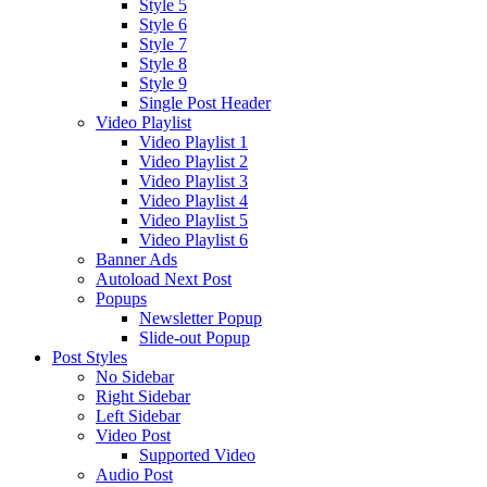
Style 5
Style 6
Style 7
Style 8
Style 9
Single Post Header
Video Playlist
Video Playlist 1
Video Playlist 2
Video Playlist 3
Video Playlist 4
Video Playlist 5
Video Playlist 6
Banner Ads
Autoload Next Post
Popups
Newsletter Popup
Slide-out Popup
Post Styles
No Sidebar
Right Sidebar
Left Sidebar
Video Post
Supported Video
Audio Post