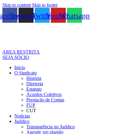
Skip to content
Skip to footer
acebook
Instagram
Twitter
Youtube
Whatsapp
AREA RESTRITA
SEJA SÓCIO
Início
O Sindicato
História
Diretoria
Estatuto
Acordos Coletivos
Prestação de Contas
FUP
CUT
Notícias
Jurídico
Transparência no Jurídico
Agende um plantão