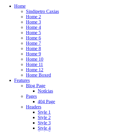
Home
Sindipetro Caxias
Home 2
Home 3
Home 4
Home 5
Home 6
Home 7
Home 8
Home 9
Home 10
Home 11
Home 12
Home Boxed
Features
Blog Page
Notícias
Pages
404 Page
Headers
Style 1
Style 2
Style 3
Style 4