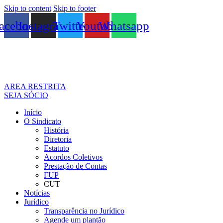
Skip to content
Skip to footer
acebook
Instagram
Twitter
Youtube
Whatsapp
AREA RESTRITA
SEJA SÓCIO
Início
O Sindicato
História
Diretoria
Estatuto
Acordos Coletivos
Prestação de Contas
FUP
CUT
Notícias
Jurídico
Transparência no Jurídico
Agende um plantão