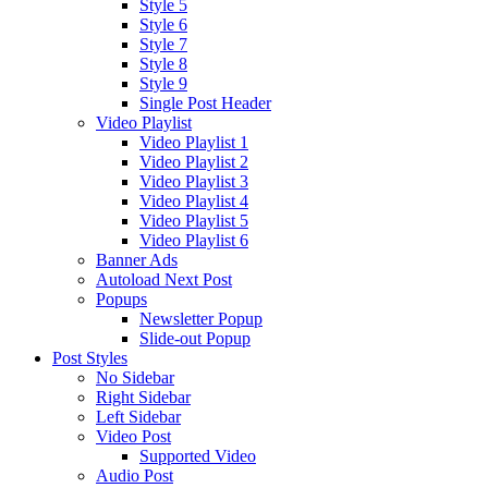
Style 5
Style 6
Style 7
Style 8
Style 9
Single Post Header
Video Playlist
Video Playlist 1
Video Playlist 2
Video Playlist 3
Video Playlist 4
Video Playlist 5
Video Playlist 6
Banner Ads
Autoload Next Post
Popups
Newsletter Popup
Slide-out Popup
Post Styles
No Sidebar
Right Sidebar
Left Sidebar
Video Post
Supported Video
Audio Post