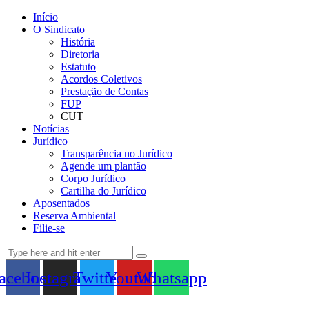
Início
O Sindicato
História
Diretoria
Estatuto
Acordos Coletivos
Prestação de Contas
FUP
CUT
Notícias
Jurídico
Transparência no Jurídico
Agende um plantão
Corpo Jurídico
Cartilha do Jurídico
Aposentados
Reserva Ambiental
Filie-se
acebook
Instagram
Twitter
Youtube
Whatsapp