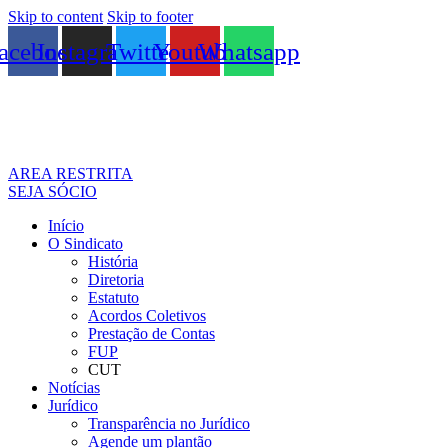
Skip to content
Skip to footer
acebook
Instagram
Twitter
Youtube
Whatsapp
AREA RESTRITA
SEJA SÓCIO
Início
O Sindicato
História
Diretoria
Estatuto
Acordos Coletivos
Prestação de Contas
FUP
CUT
Notícias
Jurídico
Transparência no Jurídico
Agende um plantão