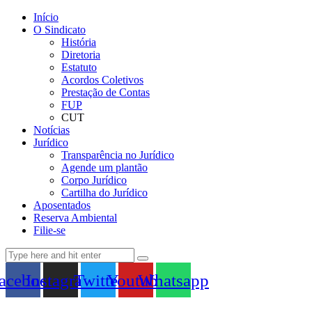
Início
O Sindicato
História
Diretoria
Estatuto
Acordos Coletivos
Prestação de Contas
FUP
CUT
Notícias
Jurídico
Transparência no Jurídico
Agende um plantão
Corpo Jurídico
Cartilha do Jurídico
Aposentados
Reserva Ambiental
Filie-se
acebook
Instagram
Twitter
Youtube
Whatsapp