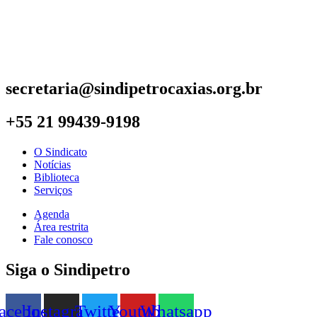
secretaria@sindipetrocaxias.org.br
+55 21 99439-9198
O Sindicato
Notícias
Biblioteca
Serviços
Agenda
Área restrita
Fale conosco
Siga o Sindipetro
acebook
Instagram
Twitter
Youtube
Whatsapp