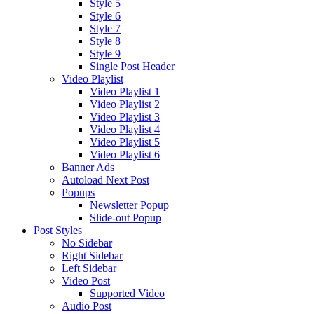
Style 5
Style 6
Style 7
Style 8
Style 9
Single Post Header
Video Playlist
Video Playlist 1
Video Playlist 2
Video Playlist 3
Video Playlist 4
Video Playlist 5
Video Playlist 6
Banner Ads
Autoload Next Post
Popups
Newsletter Popup
Slide-out Popup
Post Styles
No Sidebar
Right Sidebar
Left Sidebar
Video Post
Supported Video
Audio Post