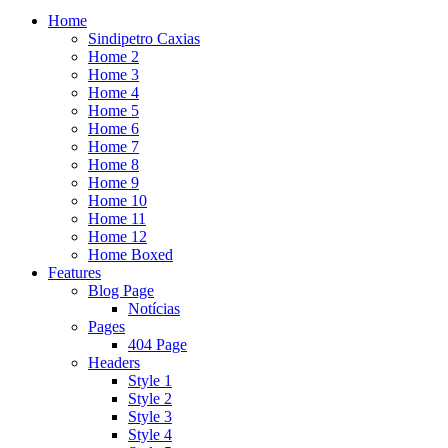
Home
Sindipetro Caxias
Home 2
Home 3
Home 4
Home 5
Home 6
Home 7
Home 8
Home 9
Home 10
Home 11
Home 12
Home Boxed
Features
Blog Page
Notícias
Pages
404 Page
Headers
Style 1
Style 2
Style 3
Style 4