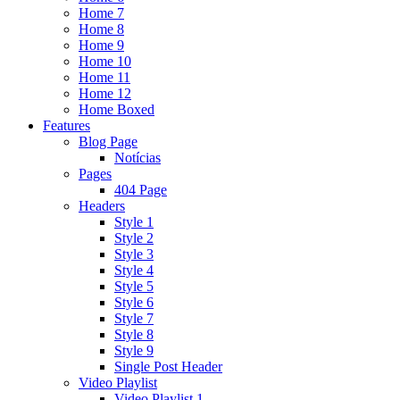
Home 7
Home 8
Home 9
Home 10
Home 11
Home 12
Home Boxed
Features
Blog Page
Notícias
Pages
404 Page
Headers
Style 1
Style 2
Style 3
Style 4
Style 5
Style 6
Style 7
Style 8
Style 9
Single Post Header
Video Playlist
Video Playlist 1