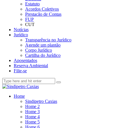
Estatuto
Acordos Coletivos
Prestação de Contas
FUP
CUT
Notícias
Jurídico
Transparência no Jurídico
Agende um plantão
Corpo Jurídico
Cartilha do Jurídico
Aposentados
Reserva Ambiental
Filie-se
Home
Sindipetro Caxias
Home 2
Home 3
Home 4
Home 5
Home 6