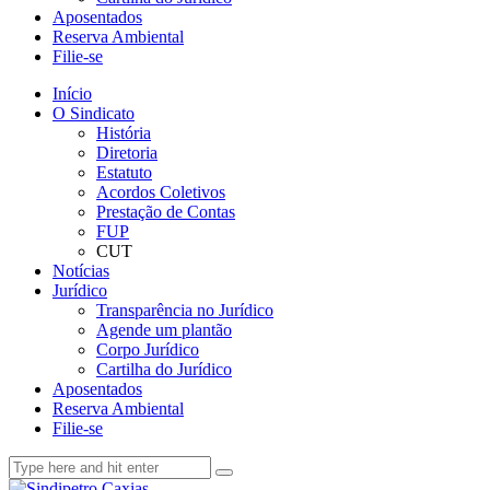
Aposentados
Reserva Ambiental
Filie-se
Início
O Sindicato
História
Diretoria
Estatuto
Acordos Coletivos
Prestação de Contas
FUP
CUT
Notícias
Jurídico
Transparência no Jurídico
Agende um plantão
Corpo Jurídico
Cartilha do Jurídico
Aposentados
Reserva Ambiental
Filie-se