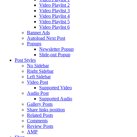
Video Playlist 2
Video Playlist 3
Video Playlist 4
Video Playlist 5
Video Playlist 6
Banner Ads
Autoload Next Post
Popups
Newsletter Popup
Slide-out Popup
Post Styles
No Sidebar
Right Sidebar
Left Sidebar
Video Post
Supported Video
Audio Post
Supported Audio
Gallery Posts
Share links position
Related Posts
Comments
Review Posts
AMP