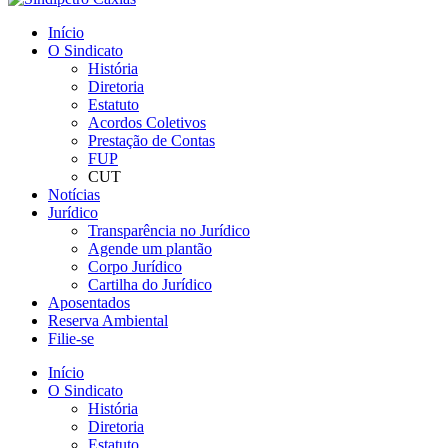
Início
O Sindicato
História
Diretoria
Estatuto
Acordos Coletivos
Prestação de Contas
FUP
CUT
Notícias
Jurídico
Transparência no Jurídico
Agende um plantão
Corpo Jurídico
Cartilha do Jurídico
Aposentados
Reserva Ambiental
Filie-se
Início
O Sindicato
História
Diretoria
Estatuto