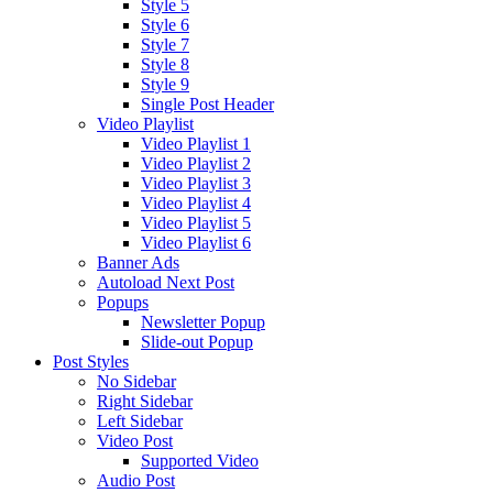
Style 5
Style 6
Style 7
Style 8
Style 9
Single Post Header
Video Playlist
Video Playlist 1
Video Playlist 2
Video Playlist 3
Video Playlist 4
Video Playlist 5
Video Playlist 6
Banner Ads
Autoload Next Post
Popups
Newsletter Popup
Slide-out Popup
Post Styles
No Sidebar
Right Sidebar
Left Sidebar
Video Post
Supported Video
Audio Post