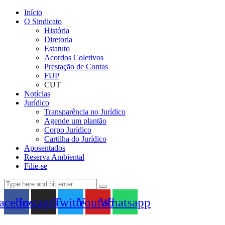
Início
O Sindicato
História
Diretoria
Estatuto
Acordos Coletivos
Prestação de Contas
FUP
CUT
Notícias
Jurídico
Transparência no Jurídico
Agende um plantão
Corpo Jurídico
Cartilha do Jurídico
Aposentados
Reserva Ambiental
Filie-se
acebook
Instagram
Twitter
Youtube
Whatsapp