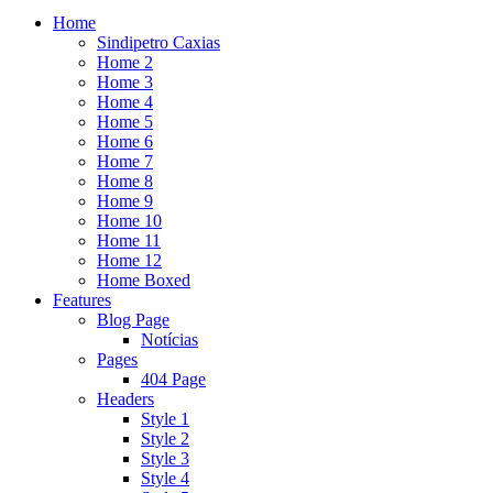
Home
Sindipetro Caxias
Home 2
Home 3
Home 4
Home 5
Home 6
Home 7
Home 8
Home 9
Home 10
Home 11
Home 12
Home Boxed
Features
Blog Page
Notícias
Pages
404 Page
Headers
Style 1
Style 2
Style 3
Style 4