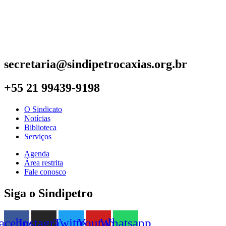
secretaria@sindipetrocaxias.org.br
+55 21 99439-9198
O Sindicato
Notícias
Biblioteca
Serviços
Agenda
Área restrita
Fale conosco
Siga o Sindipetro
acebook
Instagram
Twitter
Youtube
Whatsapp