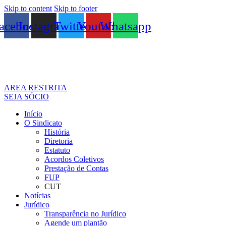
Skip to content
Skip to footer
acebook
Instagram
Twitter
Youtube
Whatsapp
AREA RESTRITA
SEJA SÓCIO
Início
O Sindicato
História
Diretoria
Estatuto
Acordos Coletivos
Prestação de Contas
FUP
CUT
Notícias
Jurídico
Transparência no Jurídico
Agende um plantão